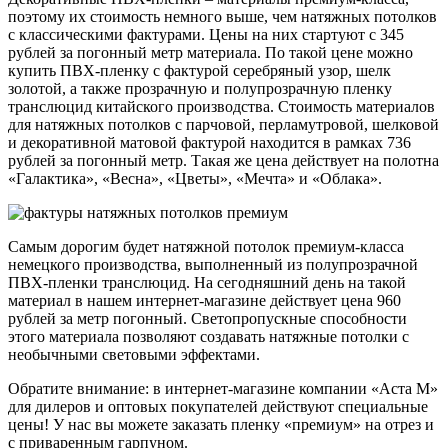
поэтому их стоимость немного выше, чем натяжных потолков
с классическими фактурами. Цены на них стартуют с 345
рублей за погонный метр материала. По такой цене можно
купить ПВХ-пленку с фактурой серебряный узор, шелк
золотой, а также прозрачную и полупрозрачную пленку
транслюцид китайского производства. Стоимость материалов
для натяжных потолков с парчовой, перламутровой, шелковой
и декоративной матовой фактурой находится в рамках 736
рублей за погонный метр. Такая же цена действует на полотна
«Галактика», «Весна», «Цветы», «Мечта» и «Облака».
Самым дорогим будет натяжной потолок премиум-класса
немецкого производства, выполненный из полупрозрачной
ПВХ-пленки транслюцид. На сегодняшний день на такой
материал в нашем интернет-магазине действует цена 960
рублей за метр погонный. Светопропускные способности
этого материала позволяют создавать натяжные потолки с
необычными световыми эффектами.
Обратите внимание: в интернет-магазине компании «Аста М»
для дилеров и оптовых покупателей действуют специальные
цены! У нас вы можете заказать пленку «премиум» на отрез и
с приваренным гарпуном.