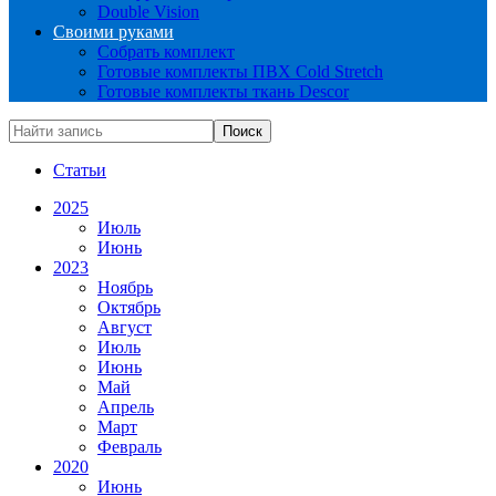
Double Vision
Своими руками
Собрать комплект
Готовые комплекты ПВХ Cold Stretch
Готовые комплекты ткань Descor
Статьи
2025
Июль
Июнь
2023
Ноябрь
Октябрь
Август
Июль
Июнь
Май
Апрель
Март
Февраль
2020
Июнь