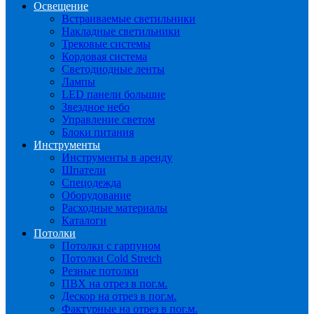
Освещение
Встраиваемые светильники
Накладные светильники
Трековые системы
Кордовая система
Светодиодные ленты
Лампы
LED панели большие
Звездное небо
Управление светом
Блоки питания
Инструменты
Инструменты в аренду
Шпатели
Спецодежда
Оборудование
Расходные материалы
Каталоги
Потолки
Потолки с гарпуном
Потолки Cold Stretch
Резные потолки
ПВХ на отрез в пог.м.
Дескор на отрез в пог.м.
Фактурные на отрез в пог.м.