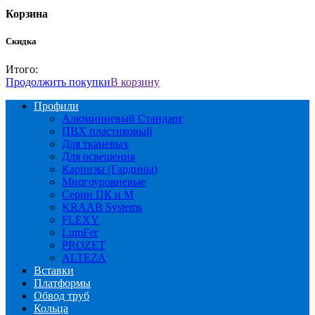
Корзина
Скидка
Итого:
Продолжить покупки
В корзину
Профили
Алюминиевый Стандарт
ПВХ пластиковый
Для тканевых
Для освещения
Карнизы (Гардины)
Многоуровневые
Серии ПК и М
KRAAB Systems
FLEXY
LumFer
PROZET
ALTEZA
Вставки
Платформы
Обвод труб
Кольца