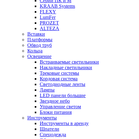
Серии ПК и М
KRAAB Systems
FLEXY
LumFer
PROZET
ALTEZA
Вставки
Платформы
Обвод труб
Кольца
Освещение
Встраиваемые светильники
Накладные светильники
Трековые системы
Кордовая система
Светодиодные ленты
Лампы
LED панели большие
Звездное небо
Управление светом
Блоки питания
Инструменты
Инструменты в аренду
Шпатели
Спецодежда