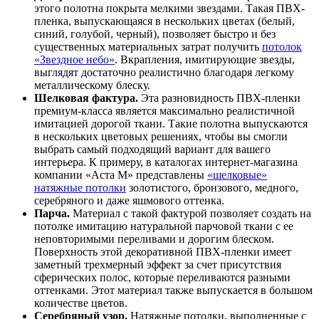
этого полотна покрыта мелкими звездами. Такая ПВХ-
пленка, выпускающаяся в нескольких цветах (белый,
синий, голубой, черный), позволяет быстро и без
существенных материальных затрат получить
потолок
«Звездное небо»
. Вкрапления, имитирующие звезды,
выглядят достаточно реалистично благодаря легкому
металлическому блеску.
Шелковая фактура.
Эта разновидность ПВХ-пленки
премиум-класса является максимально реалистичной
имитацией дорогой ткани. Такие полотна выпускаются
в нескольких цветовых решениях, чтобы вы смогли
выбрать самый подходящий вариант для вашего
интерьера. К примеру, в каталогах интернет-магазина
компании «Аста М» представлены
«шелковые»
натяжные потолки
золотистого, бронзового, медного,
серебряного и даже яшмового оттенка.
Парча.
Материал с такой фактурой позволяет создать на
потолке имитацию натуральной парчовой ткани с ее
неповторимыми переливами и дорогим блеском.
Поверхность этой декоративной ПВХ-пленки имеет
заметный трехмерный эффект за счет присутствия
сферических полос, которые переливаются разными
оттенками. Этот материал также выпускается в большом
количестве цветов.
Серебряный узор.
Натяжные потолки, выполненные с