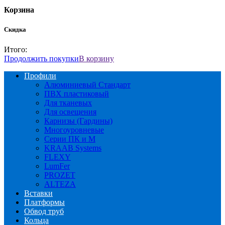
Корзина
Скидка
Итого:
Продолжить покупки
В корзину
Профили
Алюминиевый Стандарт
ПВХ пластиковый
Для тканевых
Для освещения
Карнизы (Гардины)
Многоуровневые
Серии ПК и М
KRAAB Systems
FLEXY
LumFer
PROZET
ALTEZA
Вставки
Платформы
Обвод труб
Кольца