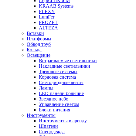
Серии ПК и М
KRAAB Systems
FLEXY
LumFer
PROZET
ALTEZA
Вставки
Платформы
Обвод труб
Кольца
Освещение
Встраиваемые светильники
Накладные светильники
Трековые системы
Кордовая система
Светодиодные ленты
Лампы
LED панели большие
Звездное небо
Управление светом
Блоки питания
Инструменты
Инструменты в аренду
Шпатели
Спецодежда