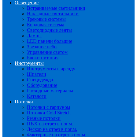
Освещение
Встраиваемые светильники
Накладные светильники
Трековые системы
Кордовая система
Светодиодные ленты
Лампы
LED панели большие
Звездное небо
Управление светом
Блоки питания
Инструменты
Инструменты в аренду
Шпатели
Спецодежда
Оборудование
Расходные материалы
Каталоги
Потолки
Потолки с гарпуном
Потолки Cold Stretch
Резные потолки
ПВХ на отрез в пог.м.
Дескор на отрез в пог.м.
Фактурные на отрез в пог.м.