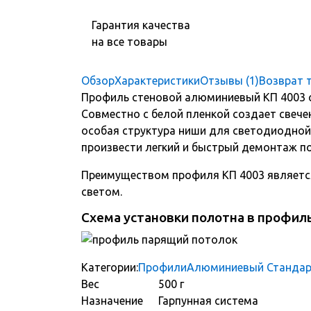
Гарантия качества
на все товары
Обзор
Характеристики
Отзывы (1)
Возврат 
Профиль стеновой алюминиевый КП 4003 с 
Совместно с белой пленкой создает свече
особая структура ниши для светодиодной л
произвести легкий и быстрый демонтаж п
Преимуществом профиля КП 4003 является
светом.
Схема установки полотна в профил
Категории:
Профили
Алюминиевый Станда
Вес
500 г
Назначение
Гарпунная система