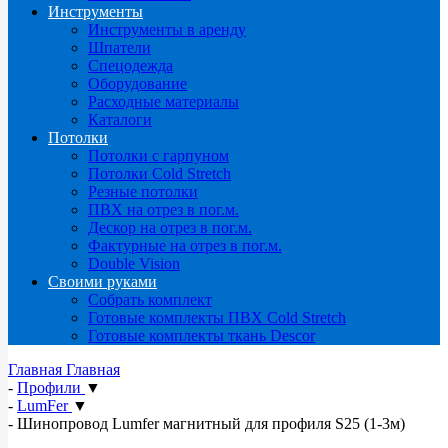
Инструменты
Инструменты в аренду
Шпатели
Спецодежда
Оборудование
Расходные материалы
Каталоги
Потолки
Потолки с гарпуном
Потолки Cold Stretch
Резные потолки
ПВХ на отрез в пог.м.
Дескор на отрез в пог.м.
Фактурные на отрез в пог.м.
Double Vision
Своими руками
Собрать комплект
Готовые комплекты ПВХ Cold Stretch
Готовые комплекты ткань Descor
Главная
Главная
-
Профили
▼
-
LumFer
▼
-
Шинопровод Lumfer магнитный для профиля S25 (1-3м)