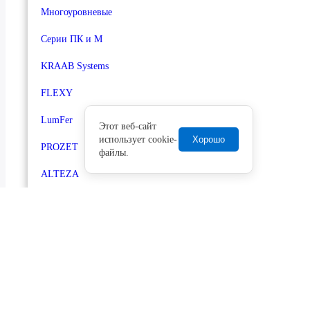
Многоуровневые
Серии ПК и М
KRAAB Systems
FLEXY
LumFer
Этот веб-сайт
использует cookie-
Хорошо
PROZET
файлы.
ALTEZA
Вставки
Платформы
Обвод труб
Кольца
Освещение