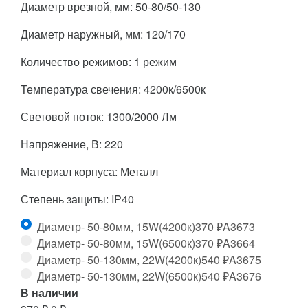
Диаметр врезной, мм: 50-80/50-130
Диаметр наружный, мм: 120/170
Количество режимов: 1 режим
Температура свечения: 4200к/6500к
Световой поток: 1300/2000 Лм
Напряжение, В: 220
Материал корпуса: Металл
Степень защиты: IP40
Диаметр- 50-80мм, 15W(4200к)
370
₽
A3673
Диаметр- 50-80мм, 15W(6500к)
370
₽
A3664
Диаметр- 50-130мм, 22W(4200к)
540
₽
A3675
Диаметр- 50-130мм, 22W(6500к)
540
₽
A3676
В наличии