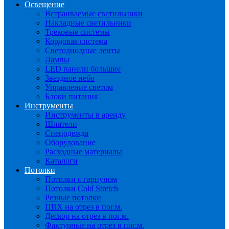
Освещение
Встраиваемые светильники
Накладные светильники
Трековые системы
Кордовая система
Светодиодные ленты
Лампы
LED панели большие
Звездное небо
Управление светом
Блоки питания
Инструменты
Инструменты в аренду
Шпатели
Спецодежда
Оборудование
Расходные материалы
Каталоги
Потолки
Потолки с гарпуном
Потолки Cold Stretch
Резные потолки
ПВХ на отрез в пог.м.
Дескор на отрез в пог.м.
Фактурные на отрез в пог.м.