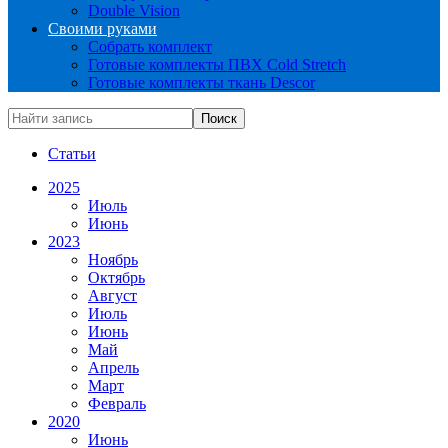
Double Vision
Своими руками
Собрать комплект
Готовые комплекты ПВХ Cold Stretch
Готовые комплекты ткань Descor
Статьи
2025
Июль
Июнь
2023
Ноябрь
Октябрь
Август
Июль
Июнь
Май
Апрель
Март
Февраль
2020
Июнь