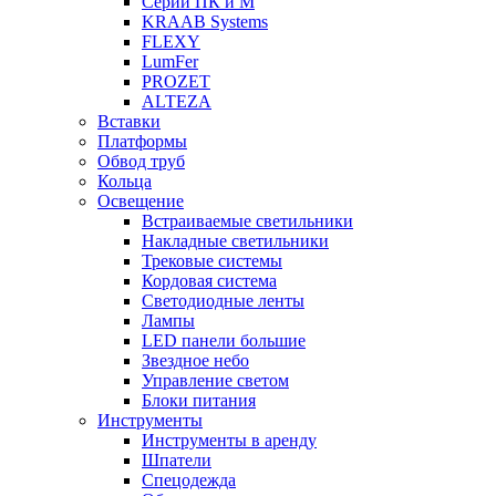
Серии ПК и М
KRAAB Systems
FLEXY
LumFer
PROZET
ALTEZA
Вставки
Платформы
Обвод труб
Кольца
Освещение
Встраиваемые светильники
Накладные светильники
Трековые системы
Кордовая система
Светодиодные ленты
Лампы
LED панели большие
Звездное небо
Управление светом
Блоки питания
Инструменты
Инструменты в аренду
Шпатели
Спецодежда