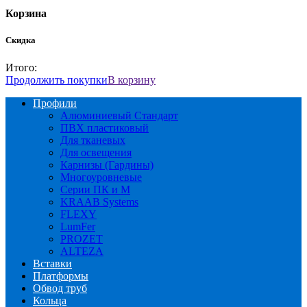
Корзина
Скидка
Итого:
Продолжить покупки
В корзину
Профили
Алюминиевый Стандарт
ПВХ пластиковый
Для тканевых
Для освещения
Карнизы (Гардины)
Многоуровневые
Серии ПК и М
KRAAB Systems
FLEXY
LumFer
PROZET
ALTEZA
Вставки
Платформы
Обвод труб
Кольца