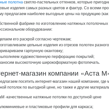
ные полотна
светло-пастельных оттенков, которые пригодн
овые изделия самых разных цветов и фактур. Со всеми пр
му предлагаем наиболее выгодные цены на продукцию (как 
бственной фабрике по изготовлению натяжных потолочных
ссиональном оборудовании:
делаем его раскрой согласно чертежам;
изготавливаем цельные изделия из отрезов полотен разного
привариваем гарпунную окантовку;
выполняем художественную перфорацию покрытий;
наносим высокоточную широкоформатную фотопечать.
ернет-магазин компании «Аста М
едлагаем посетить интернет-магазин нашей компании, где м
ной потолок по выгодной цене, но также и другие материалы
алюминиевые и пластиковые профили для каркаса;