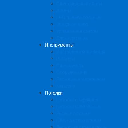
Светодиодные ленты
Лампы
LED панели большие
Звездное небо
Управление светом
Блоки питания
Инструменты
Инструменты в аренду
Шпатели
Спецодежда
Оборудование
Расходные материалы
Каталоги
Потолки
Потолки с гарпуном
Потолки Cold Stretch
Резные потолки
ПВХ на отрез в пог.м.
Дескор на отрез в пог.м.