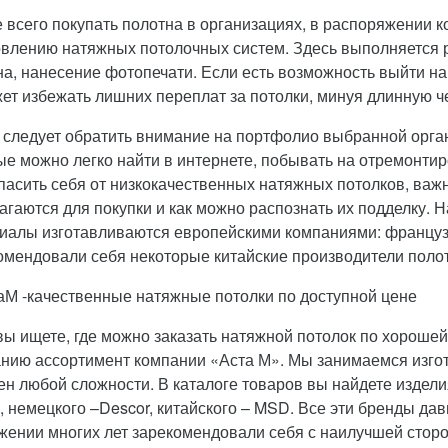
 всего покупать полотна в организациях, в распоряжении 
овлению натяжных потолочных систем. Здесь выполняется 
на, нанесение фотопечати. Если есть возможность выйти н
ет избежать лишних переплат за потолки, минуя длинную ч
 следует обратить внимание на портфолио выбранной орган
ые можно легко найти в интернете, побывать на отремонтир
пасить себя от низкокачественных натяжных потолков, важн
агаются для покупки и как можно распознать их подделку.
иалы изготавливаются европейскими компаниями: француз
омендовали себя некоторые китайские производители поло
вы ищете, где можно заказать натяжной потолок по хороше
нию ассортимент компании «Аста М». Мы занимаемся изго
ен любой сложности. В каталоге товаров вы найдете изде
o, немецкого –Descor, китайского – MSD. Все эти бренды да
жении многих лет зарекомендовали себя с наилучшей стор