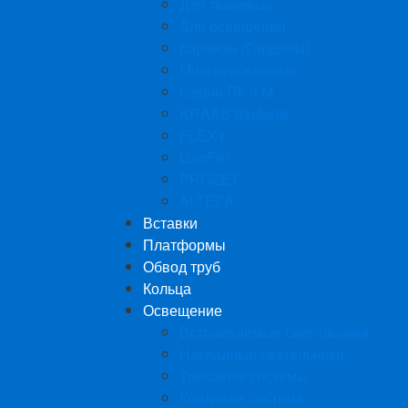
Для тканевых
Для освещения
Карнизы (Гардины)
Многоуровневые
Серии ПК и М
KRAAB Systems
FLEXY
LumFer
PROZET
ALTEZA
Вставки
Платформы
Обвод труб
Кольца
Освещение
Встраиваемые светильники
Накладные светильники
Трековые системы
Кордовая система