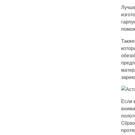
Лучше
изгот
гарпу
помож
Также
котор
обезо
предл
матер
зарек
Если 
внима
полот
Clips
протя