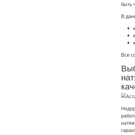
быть 
В дан
Все с
Выб
нат
кач
Недор
работ
натяж
гаран