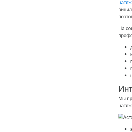
натяж
винил
поэто
На со
профе
Инт
Мы пр
натяж