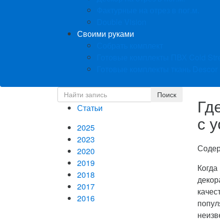
Фактурные на отрез в пог.м.
Double Vision
Своими руками
Собрать комплект
Готовые комплекты ПВХ Cold Str
Готовые комплекты ткань Descor
Гд
Статьи
с 
2025
2023
Соде
2020
2019
Когда
2018
декор
2017
качес
2016
попул
неизв