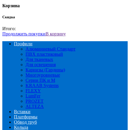
Корзина
Скидка
Итого:
Продолжить покупки
В корзину
Профили
Алюминиевый Стандарт
ПВХ пластиковый
Для тканевых
Для освещения
Карнизы (Гардины)
Многоуровневые
Серии ПК и М
KRAAB Systems
FLEXY
LumFer
PROZET
ALTEZA
Вставки
Платформы
Обвод труб
Кольца