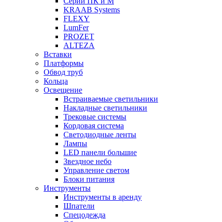
Серии ПК и М
KRAAB Systems
FLEXY
LumFer
PROZET
ALTEZA
Вставки
Платформы
Обвод труб
Кольца
Освещение
Встраиваемые светильники
Накладные светильники
Трековые системы
Кордовая система
Светодиодные ленты
Лампы
LED панели большие
Звездное небо
Управление светом
Блоки питания
Инструменты
Инструменты в аренду
Шпатели
Спецодежда