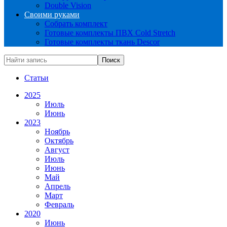
Double Vision
Своими руками
Собрать комплект
Готовые комплекты ПВХ Cold Stretch
Готовые комплекты ткань Descor
Статьи
2025
Июль
Июнь
2023
Ноябрь
Октябрь
Август
Июль
Июнь
Май
Апрель
Март
Февраль
2020
Июнь