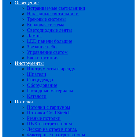
Освещение
Встраиваемые светильники
Накладные светильники
Трековые системы
Кордовая система
Светодиодные ленты
Лампы
LED панели большие
Звездное небо
Управление светом
Блоки питания
Инструменты
Инструменты в аренду
Шпатели
Спецодежда
Оборудование
Расходные материалы
Каталоги
Потолки
Потолки с гарпуном
Потолки Cold Stretch
Резные потолки
ПВХ на отрез в пог.м.
Дескор на отрез в пог.м.
Фактурные на отрез в пог.м.