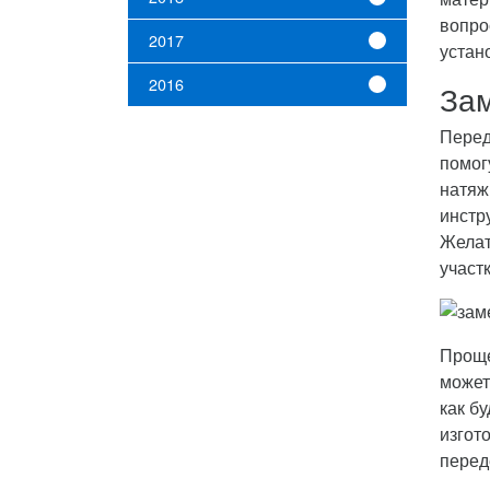
вопро
2017
устан
2016
За
Перед
помог
натяж
инстр
Желат
участ
Проще
может
как б
изгот
перед