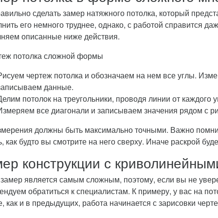
равильно сделать замер натяжного потолка, который предс
нить его немного труднее, однако, с работой справится да
няем описанные ниже действия.
Рисуем чертеж потолка и обозначаем на нем все углы. Изме
записываем данные.
Делим потолок на треугольники, проводя линии от каждого 
Измеряем все диагонали и записываем значения рядом с р
змерения должны быть максимально точными. Важно помнить
ь, как будто вы смотрите на него сверху. Иначе раскрой бу
ер конструкции с криволинейным
 замер является самым сложным, поэтому, если вы не увере
ендуем обратиться к специалистам. К примеру, у вас на пот
е, как и в предыдущих, работа начинается с зарисовки черт