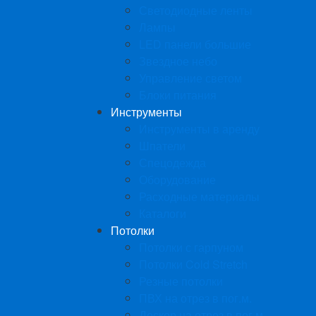
Светодиодные ленты
Лампы
LED панели большие
Звездное небо
Управление светом
Блоки питания
Инструменты
Инструменты в аренду
Шпатели
Спецодежда
Оборудование
Расходные материалы
Каталоги
Потолки
Потолки с гарпуном
Потолки Cold Stretch
Резные потолки
ПВХ на отрез в пог.м.
Дескор на отрез в пог.м.