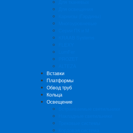
Для тканевых
Для освещения
Карнизы (Гардины)
Многоуровневые
Серии ПК и М
KRAAB Systems
FLEXY
LumFer
PROZET
ALTEZA
Вставки
Платформы
Обвод труб
Кольца
Освещение
Встраиваемые светильники
Накладные светильники
Трековые системы
Кордовая система