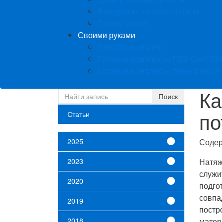
Фактурные на отрез в пог.м.
Double Vision
Своими руками
Собрать комплект
Готовые комплекты ПВХ Cold Str
Готовые комплекты ткань Descor
Ка
по
Статьи
2025
Соде
2023
Натяж
служи
2020
подго
совпа
2019
постр
2018
матер