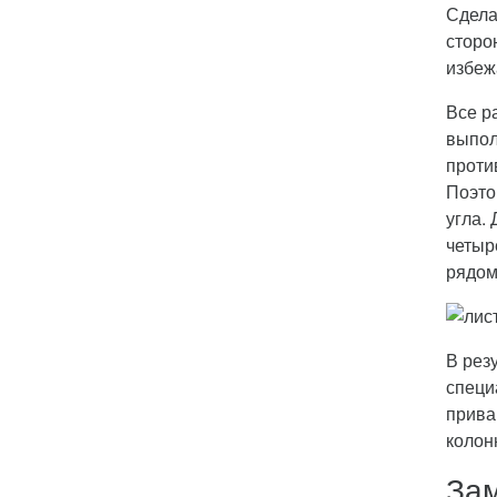
Сдела
сторо
избеж
Все р
выпол
проти
Поэто
угла.
четыр
рядом
В рез
специ
прива
колон
Зам