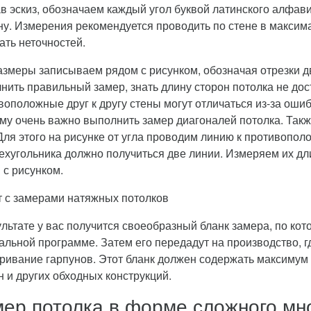
в эскиз, обозначаем каждый угол буквой латинского алфавит
ну. Измерения рекомендуется проводить по стене в максима
ать неточностей.
азмеры записываем рядом с рисунком, обозначая отрезки дв
нить правильный замер, знать длину сторон потолка не дост
воположные друг к другу стены могут отличаться из-за оши
му очень важно выполнить замер диагоналей потолка. Такж
 Для этого на рисунке от угла проводим линию к противопол
ехугольника должно получиться две линии. Измеряем их дл
 с рисунком.
ультате у вас получится своеобразный бланк замера, по ко
альной программе. Затем его передадут на производство, г
ривание гарпунов. Этот бланк должен содержать максимум
н и других обходных конструкций.
ер потолка в форме сложного мн