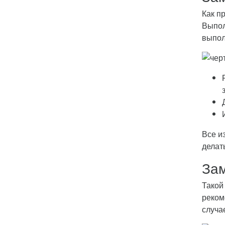
Как п
Выпол
выпол
Все и
делат
Зам
Такой
реком
случа