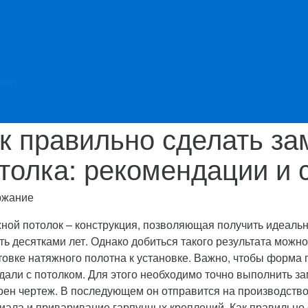
etch
к правильно сделать за
толка: рекомендации и 
ржание
ной потолок – конструкция, позволяющая получить идеально
ть десятками лет. Однако добиться такого результата можн
товке натяжного полотна к установке.
Важно, чтобы форма 
дали с потолком. Для этого необходимо точно выполнить з
оен чертеж. В последующем он отправится на производство
иала и приваривание гарпунных креплений. Как правильно с