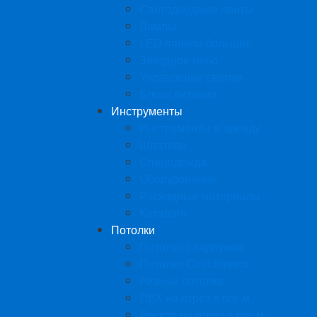
Светодиодные ленты
Лампы
LED панели большие
Звездное небо
Управление светом
Блоки питания
Инструменты
Инструменты в аренду
Шпатели
Спецодежда
Оборудование
Расходные материалы
Каталоги
Потолки
Потолки с гарпуном
Потолки Cold Stretch
Резные потолки
ПВХ на отрез в пог.м.
Дескор на отрез в пог.м.