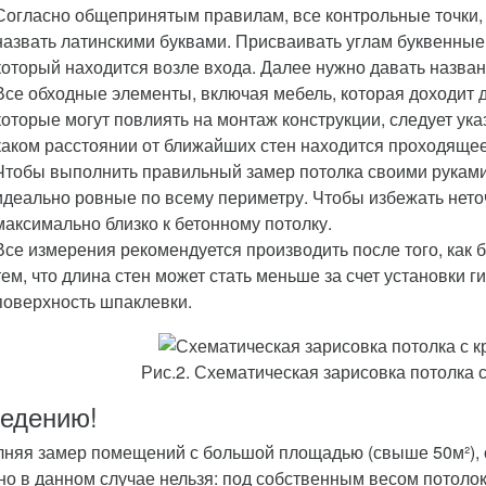
Согласно общепринятым правилам, все контрольные точки, 
назвать латинскими буквами. Присваивать углам буквенные 
который находится возле входа. Далее нужно давать назван
Все обходные элементы, включая мебель, которая доходит д
которые могут повлиять на монтаж конструкции, следует ука
каком расстоянии от ближайших стен находится проходящее
Чтобы выполнить правильный замер потолка своими руками, 
идеально ровные по всему периметру. Чтобы избежать неточ
максимально близко к бетонному потолку.
Все измерения рекомендуется производить после того, как 
тем, что длина стен может стать меньше за счет установки 
поверхность шпаклевки.
Рис.2. Схематическая зарисовка потолка 
ведению!
няя замер помещений с большой площадью (свыше 50м²), с
но в данном случае нельзя: под собственным весом потолок