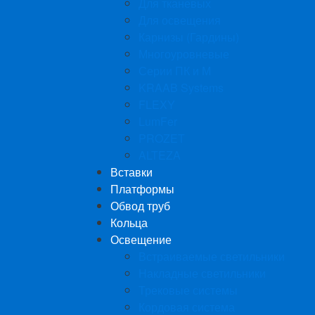
Для тканевых
Для освещения
Карнизы (Гардины)
Многоуровневые
Серии ПК и М
KRAAB Systems
FLEXY
LumFer
PROZET
ALTEZA
Вставки
Платформы
Обвод труб
Кольца
Освещение
Встраиваемые светильники
Накладные светильники
Трековые системы
Кордовая система