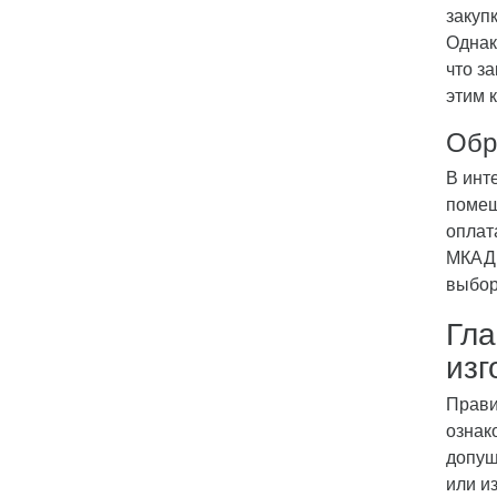
закуп
Однак
что з
этим 
Обр
В инт
помещ
оплат
МКАД.
выбор
Гла
изг
Прави
ознак
допущ
или и