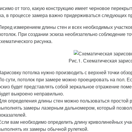
исимо от того, какую конструкцию имеет черновое перекры
ка, в процессе замера важно придерживаться следующих п
Перед измерением длины стен и всех необходимых участков
потолок. При создании эскиза необязательно соблюдение т
схематического рисунка.
Рис.1. Схематическая зарис
Зарисовку потолка нужно производить с верхней точки обзора
По сути, потолок при замере можно проецировать на пол. Е
эскиз будет представлять собой зеркальное отражение поме
будет выкроено неправильно.
Для определения длины стен можно пользоваться простой 
выполнять замеры лазерным дальномером, который позвол
показателей.
Если вам необходимо определить длину криволинейных учас
выполнять их замеры обычной рулеткой.