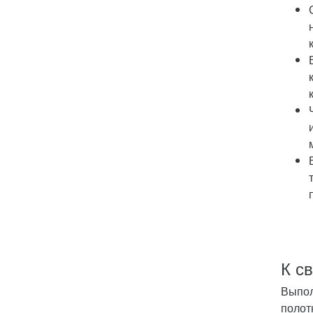
К с
Выпол
полот