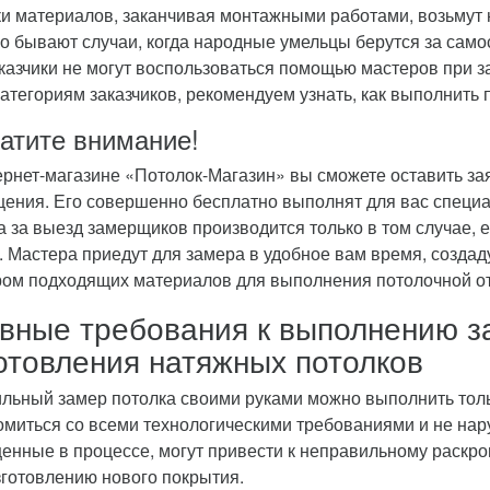
ки материалов, заканчивая монтажными работами, возьмут
о бывают случаи, когда народные умельцы берутся за самос
аказчики не могут воспользоваться помощью мастеров при 
категориям заказчиков, рекомендуем узнать, как выполнить
атите внимание!
ернет-магазине «Потолок-Магазин» вы сможете оставить з
ения. Его совершенно бесплатно выполнят для вас специ
а за выезд замерщиков производится только в том случае, 
 Мастера приедут для замера в удобное вам время, создаду
ом подходящих материалов для выполнения потолочной о
вные требования к выполнению з
отовления натяжных потолков
льный замер потолка своими руками можно выполнить тольк
омиться со всеми технологическими требованиями и не на
енные в процессе, могут привести к неправильному раскро
зготовлению нового покрытия.