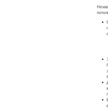
Незав
потол