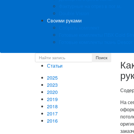
Фактурные на отрез в пог.м.
Double Vision
Своими руками
Собрать комплект
Готовые комплекты ПВХ Cold Str
Готовые комплекты ткань Descor
Ка
Статьи
ру
2025
2023
Соде
2020
2019
На се
2018
оформ
2017
потол
2016
ориги
заказ