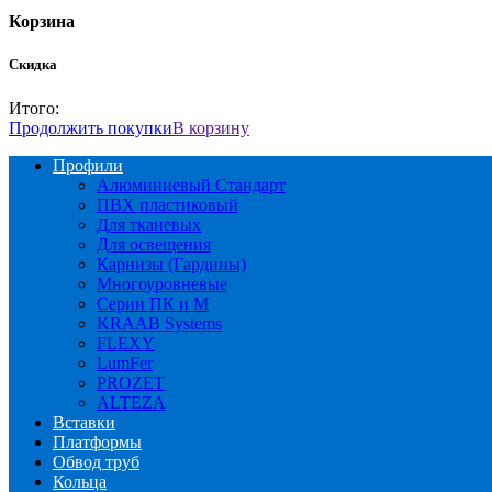
Корзина
Скидка
Итого:
Продолжить покупки
В корзину
Профили
Алюминиевый Стандарт
ПВХ пластиковый
Для тканевых
Для освещения
Карнизы (Гардины)
Многоуровневые
Серии ПК и М
KRAAB Systems
FLEXY
LumFer
PROZET
ALTEZA
Вставки
Платформы
Обвод труб
Кольца