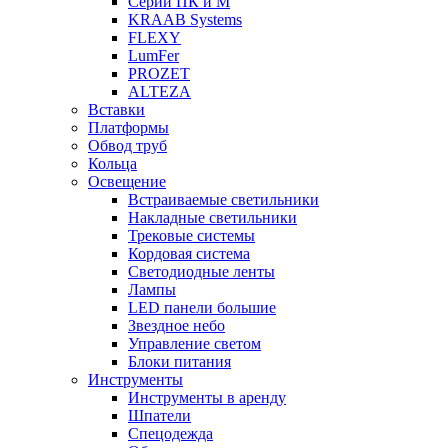
Серии ПК и М
KRAAB Systems
FLEXY
LumFer
PROZET
ALTEZA
Вставки
Платформы
Обвод труб
Кольца
Освещение
Встраиваемые светильники
Накладные светильники
Трековые системы
Кордовая система
Светодиодные ленты
Лампы
LED панели большие
Звездное небо
Управление светом
Блоки питания
Инструменты
Инструменты в аренду
Шпатели
Спецодежда