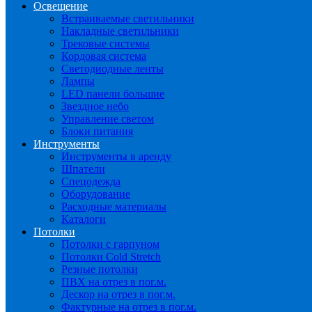
Освещение
Встраиваемые светильники
Накладные светильники
Трековые системы
Кордовая система
Светодиодные ленты
Лампы
LED панели большие
Звездное небо
Управление светом
Блоки питания
Инструменты
Инструменты в аренду
Шпатели
Спецодежда
Оборудование
Расходные материалы
Каталоги
Потолки
Потолки с гарпуном
Потолки Cold Stretch
Резные потолки
ПВХ на отрез в пог.м.
Дескор на отрез в пог.м.
Фактурные на отрез в пог.м.