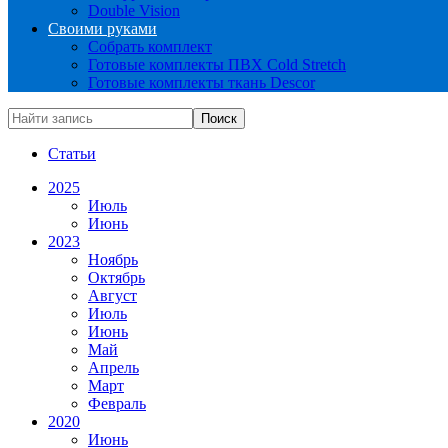
Double Vision
Своими руками
Собрать комплект
Готовые комплекты ПВХ Cold Stretch
Готовые комплекты ткань Descor
Статьи
2025
Июль
Июнь
2023
Ноябрь
Октябрь
Август
Июль
Июнь
Май
Апрель
Март
Февраль
2020
Июнь