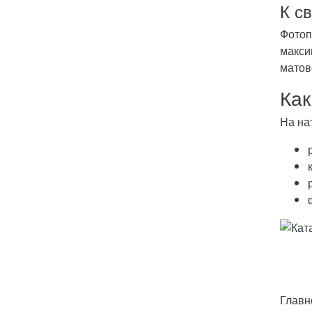
К с
Фотоп
макси
матов
Как
На на
Главн