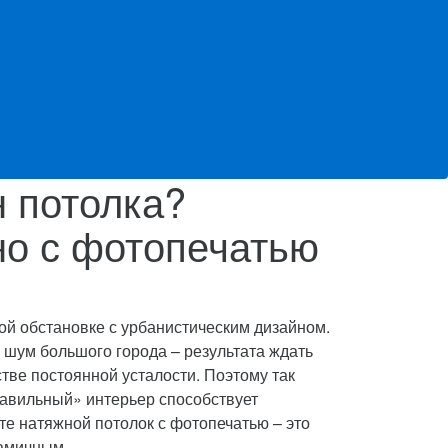
н потолка?
но с фотопечатью
й обстановке с урбанистическим дизайном.
 шум большого города – результата ждать
стве постоянной усталости.
Поэтому так
равильный» интерьер способствует
е натяжной потолок с фотопечатью – это
амичным.