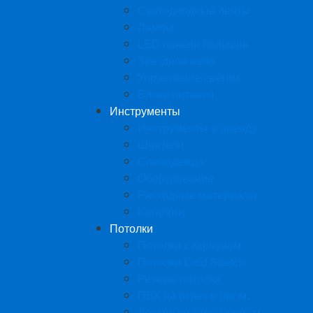
Светодиодные ленты
Лампы
LED панели большие
Звездное небо
Управление светом
Блоки питания
Инструменты
Инструменты в аренду
Шпатели
Спецодежда
Оборудование
Расходные материалы
Каталоги
Потолки
Потолки с гарпуном
Потолки Cold Stretch
Резные потолки
ПВХ на отрез в пог.м.
Дескор на отрез в пог.м.