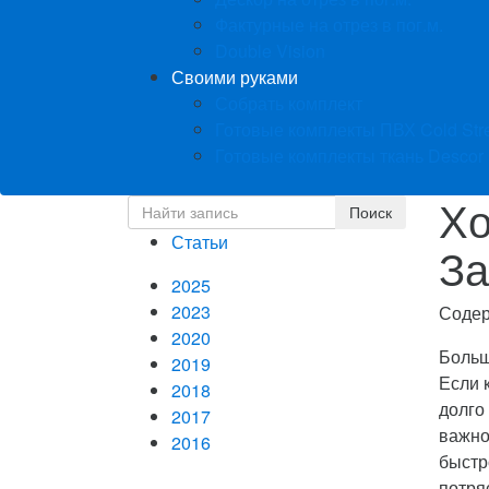
Фактурные на отрез в пог.м.
Double Vision
Своими руками
Собрать комплект
Готовые комплекты ПВХ Cold Str
Готовые комплекты ткань Descor
Хо
Статьи
За
2025
2023
Соде
2020
Больш
2019
Если 
2018
долго
2017
важно
2016
быстр
потря