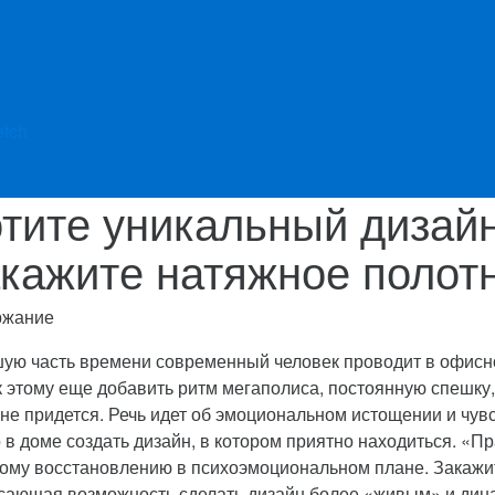
etch
тите уникальный дизай
кажите натяжное полот
ржание
ую часть времени современный человек проводит в офисно
к этому еще добавить ритм мегаполиса, постоянную спешку,
 не придется. Речь идет об эмоциональном истощении и чув
 в доме создать дизайн, в котором приятно находиться. «П
ому восстановлению в психоэмоциональном плане. Закажит
сающая возможность сделать дизайн более «живым» и дин