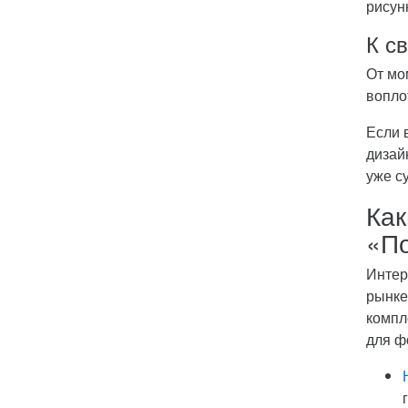
рисун
К с
От мо
вопло
Если 
дизай
уже с
Как
«По
Интер
рынке
компл
для ф