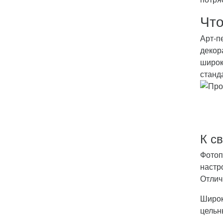
Что
Арт-п
декор
широк
станд
К с
Фотоп
настр
Отлич
Широк
цельн