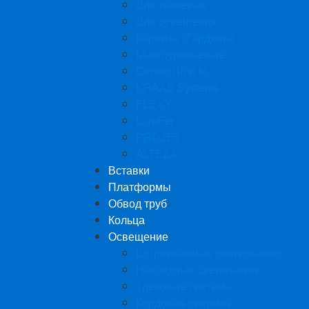
Для тканевых
Для освещения
Карнизы (Гардины)
Многоуровневые
Серии ПК и М
KRAAB Systems
FLEXY
LumFer
PROZET
ALTEZA
Вставки
Платформы
Обвод труб
Кольца
Освещение
Встраиваемые светильники
Накладные светильники
Трековые системы
Кордовая система