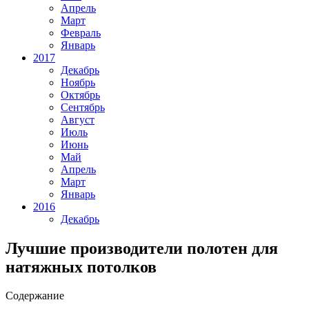
Апрель
Март
Февраль
Январь
2017
Декабрь
Ноябрь
Октябрь
Сентябрь
Август
Июль
Июнь
Май
Апрель
Март
Январь
2016
Декабрь
Лучшие производители полотен для
натяжных потолков
Содержание