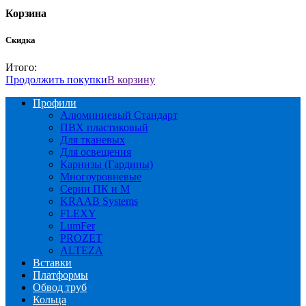
Корзина
Скидка
Итого:
Продолжить покупки
В корзину
Профили
Алюминиевый Стандарт
ПВХ пластиковый
Для тканевых
Для освещения
Карнизы (Гардины)
Многоуровневые
Серии ПК и М
KRAAB Systems
FLEXY
LumFer
PROZET
ALTEZA
Вставки
Платформы
Обвод труб
Кольца