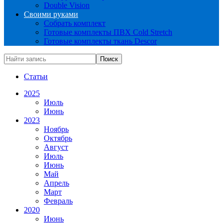
Double Vision
Своими руками
Собрать комплект
Готовые комплекты ПВХ Cold Stretch
Готовые комплекты ткань Descor
Статьи
2025
Июль
Июнь
2023
Ноябрь
Октябрь
Август
Июль
Июнь
Май
Апрель
Март
Февраль
2020
Июнь