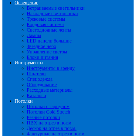
Освещение
Встраиваемые светильники
Накладные светильники
Трековые системы
Кордовая система
Светодиодные ленты
Лампы
LED панели большие
Звездное небо
Управление светом
Блоки питания
Инструменты
Инструменты в аренду
Шпатели
Спецодежда
Оборудование
Расходные материалы
Каталоги
Потолки
Потолки с гарпуном
Потолки Cold Stretch
Резные потолки
ПВХ на отрез в пог.м.
Дескор на отрез в пог.м.
Фактурные на отрез в пог.м.