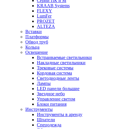
Серии ПК и М
KRAAB Systems
FLEXY
LumFer
PROZET
ALTEZA
Вставки
Платформы
Обвод труб
Кольца
Освещение
Встраиваемые светильники
Накладные светильники
Трековые системы
Кордовая система
Светодиодные ленты
Лампы
LED панели большие
Звездное небо
Управление светом
Блоки питания
Инструменты
Инструменты в аренду
Шпатели
Спецодежда