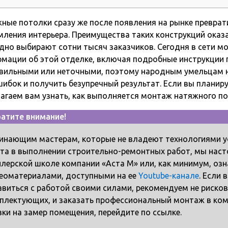
ные потолки сразу же после появления на рынке преврат
ления интерьера. Преимущества таких конструкций оказ
дно выбирают сотни тысяч заказчиков. Сегодня в сети м
мации об этой отделке, включая подробные инструкции 
вильными или неточными, поэтому народным умельцам не
шибок и получить безупречный результат. Если вы планир
агаем вам узнать, как выполняется монтаж натяжного 
атите внимание!
инающим мастерам, которые не владеют технологиями ус
та в выполнении строительно-ремонтных работ, мы наст
илерской школе компании «Аста М» или, как минимум, о
еоматериалами, доступными на ее
Youtube-канале
. Если 
авиться с работой своими силами, рекомендуем не риско
плектующих, и заказать профессиональный монтаж в ко
вки на замер помещения, перейдите по ссылке.