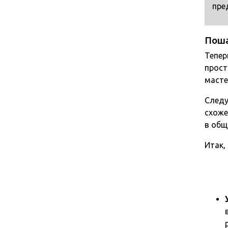
пре
Поша
Тепер
прост
масте
Следу
схоже
в общ
Итак,