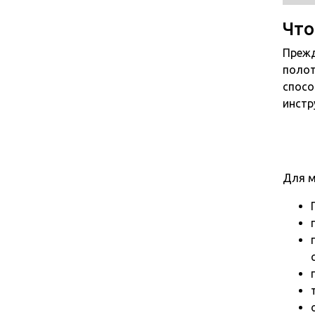
Что
Прежд
полот
спосо
инстр
Для м