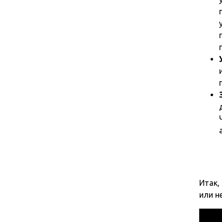
Итак,
или н