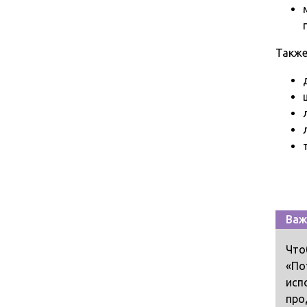
Также
Важ
Что
«По
исп
про