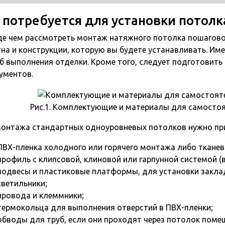
 потребуется для установки потолк
е чем рассмотреть монтаж натяжного потолка пошагово
на и конструкции, которую вы будете устанавливать. Име
б выполнения отделки. Кроме того, следует подготовит
ументов.
Рис.1. Комплектующие и материалы для самосто
онтажа стандартных одноуровневых потолков нужно пр
ПВХ-пленка холодного или горячего монтажа либо тканев
профиль с клипсовой, клиновой или гарпунной системой (
подвесы и пластиковые платформы, для установки закла
светильники;
провода и клеммники;
термокольца для выполнения отверстий в ПВХ-пленки;
обводы для труб, если они проходят через потолок поме