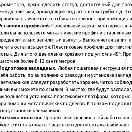
Кроме того, нужно сделать отступ, достаточный для тог
между плитами, проходящие под потолком трубы т.д. Ч
правильно, лучше всего отбивать горизонт при помощи ла
Установка профилей.
Профильный каркас монтируется на
Если вы используете металлические профили с гарпунным
предварительно запилить и выгнуть. Выполняется запил п
багета осталась целой. Пластиковые профили для тексти
встык. Для этого две планки срезают под углом в 45º. Пр
шагом не более 8-12 сантиметров.
Подготовка закладных.
Любая пошаговая инструкция по
себя работы по выполнению разводки и установке заклад
светильников следует разработать заранее, четко соблюд
ними вы сможете по ссылке). В местах, где будут распола
выполняется установка пластиковых платформ, которые 
при помощи металлических подвесов. К точкам подводя
для установки клеммников.
Натяжка полотна.
Процесс выполнения этой работы напр
будете использовать. Чаще всего для монтажа выбирают 
установить такой потолок, нужно расправить и закрепить 