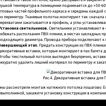
пушкой температура в помещении поднимается до +50-60ºС
угловых частей профильного каркаса и середины каждой 
по периметру. Тканевые полотна монтируют так: сначала 
перехватами закатывается в профиль, а углы устанавлив
Установка светильников.
Светильники устанавливают в 
избежать расползания ПВХ-пленки, в местах закладных п
подходящего диаметра. Провода прибора подключают к к
Завершающий этап.
Придать конструкции из ПВХ-пленк
декоративные вставки, которые монтируют в паз багета д
Чтобы текстильный потолок выглядел безупречно, вставк
аккуратно удалить лишний материал по периметру и закат
Рис.4. Декоративная вставка для
 мы рассмотрели монтаж натяжного потолка пошагово. Е
евыполнимой, закажите установку конструкции в компани