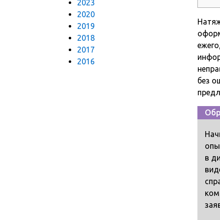
2023
2020
Натяж
2019
оформ
2018
ежего
2017
инфор
2016
непра
без о
предл
Обр
Нач
опы
в д
вид
спр
ком
зая