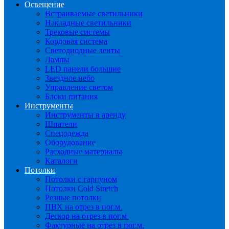
Освещение
Встраиваемые светильники
Накладные светильники
Трековые системы
Кордовая система
Светодиодные ленты
Лампы
LED панели большие
Звездное небо
Управление светом
Блоки питания
Инструменты
Инструменты в аренду
Шпатели
Спецодежда
Оборудование
Расходные материалы
Каталоги
Потолки
Потолки с гарпуном
Потолки Cold Stretch
Резные потолки
ПВХ на отрез в пог.м.
Дескор на отрез в пог.м.
Фактурные на отрез в пог.м.