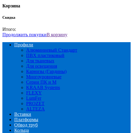
Корзина
Скидка
Итого:
Продолжить покупки
В корзину
Профили
Алюминиевый Стандарт
ПВХ пластиковый
Для тканевых
Для освещения
Карнизы (Гардины)
Многоуровневые
Серии ПК и М
KRAAB Systems
FLEXY
LumFer
PROZET
ALTEZA
Вставки
Платформы
Обвод труб
Кольца