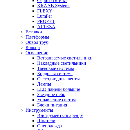
Серии ПК и М
KRAAB Systems
FLEXY
LumFer
PROZET
ALTEZA
Вставки
Платформы
Обвод труб
Кольца
Освещение
Встраиваемые светильники
Накладные светильники
Трековые системы
Кордовая система
Светодиодные ленты
Лампы
LED панели большие
Звездное небо
Управление светом
Блоки питания
Инструменты
Инструменты в аренду
Шпатели
Спецодежда