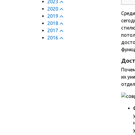
2023
2020
Среди
2019
сегод
2018
стилю
2017
потол
2016
досто
функц
Дост
Почем
их ун
отдел