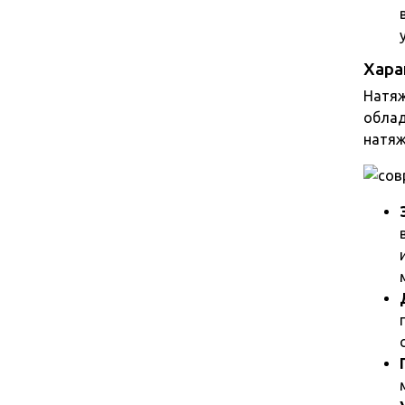
Хара
Натяж
облад
натяж