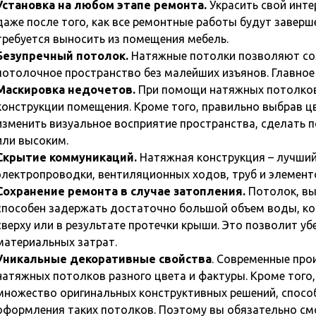
Установка на любом этапе ремонта.
Украсить свой инт
даже после того, как все ремонтные работы будут завер
требуется выносить из помещения мебель.
Безупречный потолок.
Натяжные потолки позволяют соз
потолочное пространство без малейших изъянов. Главное
Маскировка недочетов.
При помощи натяжных потолков
конструкции помещения. Кроме того, правильно выбрав ц
изменить визуальное восприятие пространства, сделать
или высоким.
Скрытие коммуникаций.
Натяжная конструкция – лучши
электропроводки, вентиляционных ходов, труб и элемент
Сохранение ремонта в случае затопления.
Потолок, вы
способен задержать достаточно большой объем воды, ко
сверху или в результате протечки крыши. Это позволит у
материальных затрат.
Уникальные декоративные свойства
. Современные пр
натяжных потолков разного цвета и фактуры. Кроме того,
множество оригинальных конструктивных решений, спосо
оформления таких потолков. Поэтому вы обязательно с