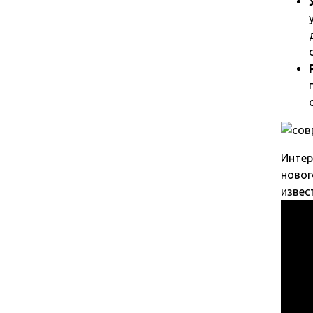
Интер
новог
извес