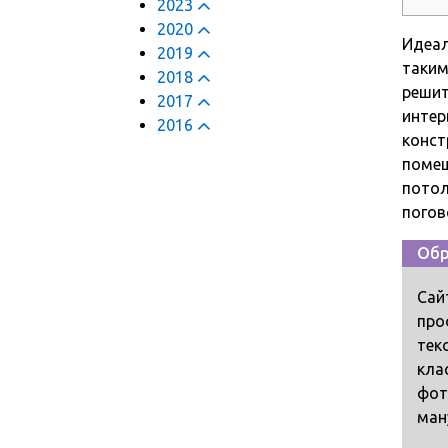
2023
2020
Идеал
2019
таким
2018
решит
2017
интер
2016
конст
помещ
потол
погов
Обр
Сай
про
тек
кла
фот
ман