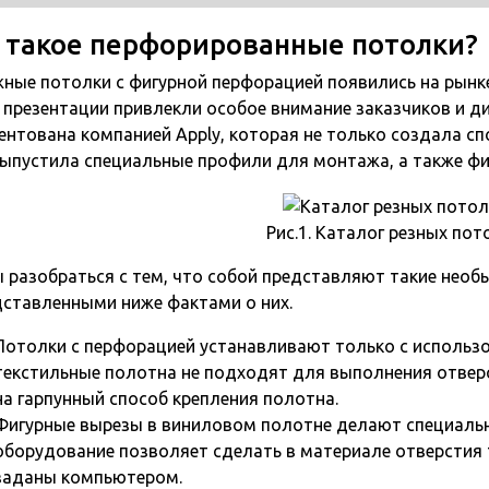
 такое перфорированные потолки?
ные потолки с фигурной перфорацией появились на рынке 
 презентации привлекли особое внимание заказчиков и д
ентована компанией Apply, которая не только создала сп
выпустила специальные профили для монтажа, а также фи
Рис.1. Каталог резных по
 разобраться с тем, что собой представляют такие необ
дставленными ниже фактами о них.
Потолки с перфорацией устанавливают только с использо
текстильные полотна не подходят для выполнения отверс
на гарпунный способ крепления полотна.
Фигурные вырезы в виниловом полотне делают специальн
оборудование позволяет сделать в материале отверстия 
заданы компьютером.