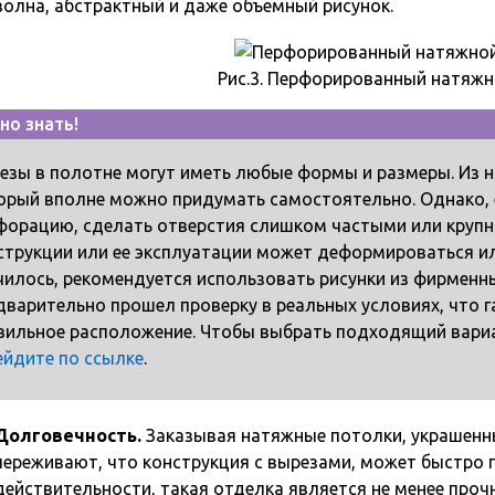
волна, абстрактный и даже объемный рисунок.
Рис.3. Перфорированный натяж
но знать!
езы в полотне могут иметь любые формы и размеры. Из н
орый вполне можно придумать самостоятельно. Однако,
форацию, сделать отверстия слишком частыми или крупны
струкции или ее эксплуатации может деформироваться ил
чилось, рекомендуется использовать рисунки из фирменны
дварительно прошел проверку в реальных условиях, что г
вильное расположение. Чтобы выбрать подходящий вариа
ейдите по ссылке
.
Долговечность.
Заказывая натяжные потолки, украшенн
переживают, что конструкция с вырезами, может быстро п
действительности, такая отделка является не менее проч