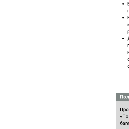
Пол
Про
«По
баг