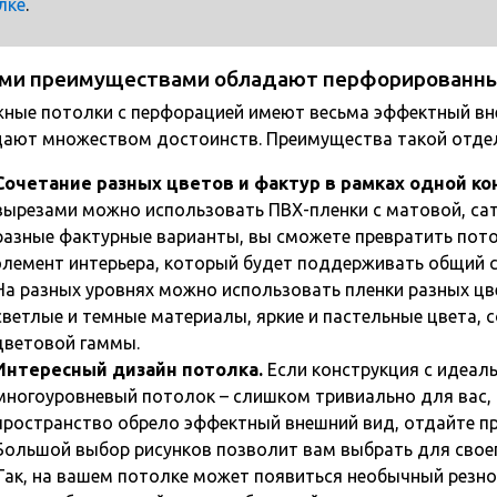
лке
.
ми преимуществами обладают перфорированны
ные потолки с перфорацией имеют весьма эффектный вне
ают множеством достоинств. Преимущества такой отде
Сочетание разных цветов и фактур в рамках одной ко
вырезами можно использовать ПВХ-пленки с матовой, сат
разные фактурные варианты, вы сможете превратить пот
элемент интерьера, который будет поддерживать общий 
На разных уровнях можно использовать пленки разных цв
светлые и темные материалы, яркие и пастельные цвета, 
цветовой гаммы.
Интересный дизайн потолка.
Если конструкция с идеал
многоуровневый потолок – слишком тривиально для вас, 
пространство обрело эффектный внешний вид, отдайте пр
Большой выбор рисунков позволит вам выбрать для свое
Так, на вашем потолке может появиться необычный резно