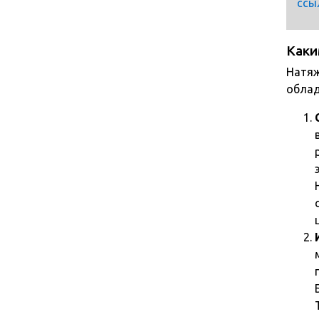
ссы
Каки
Натяж
облад