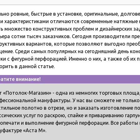
ьно ровные, быстрые в установке, оригинальные, долгове
и характеристиками отличаются современные натяжные 
ь множество конструктивных проблем и дизайнерских за
ьера сотни тысяч заказчиков. Сегодня производители п
руктивных вариантов, которые позволяют выгодно прео
ение. Среди самых популярных на сегодняшний день кон
ки с фигурной перфорацией. Именно о них, а также об и
орить в данной статье.
атите внимание!
т «Потолок-Магазин» - одна из немногих торговых площа
фессиональной мануфактуры. У нас вы сможете не только
стильное полотно в отрезе, но и заказать изготовление 
ссических услуг по раскрою, спайке и привариванию гарпу
опечати и выполнение фигурной перфорации. Все работы
уфактуре «Аста М».