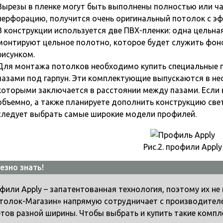
Вырезы в пленке могут быть выполнены полностью или ча
перфорацию, получится очень оригинальный потолок с э
В конструкции используется две ПВХ-пленки: одна цельная
монтируют цельное полотно, которое будет служить фон
рисунком.
Для монтажа потолков необходимо купить специальные 
пазами под гарпун. Эти комплектующие выпускаются в не
которыми заключается в расстоянии между пазами. Если 
объемно, а также планируете дополнить конструкцию све
следует выбрать самые широкие модели профилей.
Рис.2. профили Apply
езно знать!
фили Apply – запатентованная технология, поэтому их не
толок-Магазин» напрямую сотрудничает с производителе
етов разной ширины. Чтобы выбрать и купить такие комп