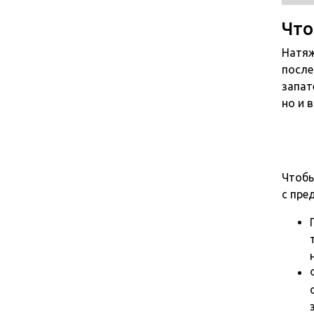
Что
Натяж
после
запат
но и 
Чтобы
с пре