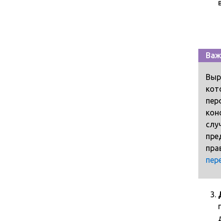
Важ
Выр
кот
пер
кон
слу
пре
пра
пер