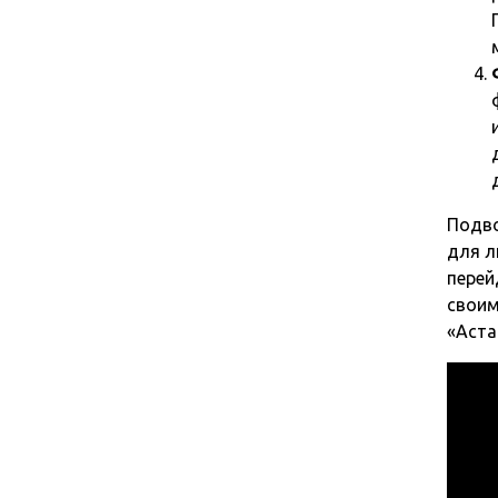
Подво
для л
перей
своим
«Аста