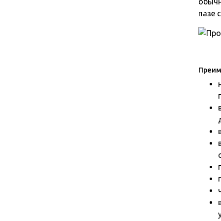
обычн
пазе 
Преим