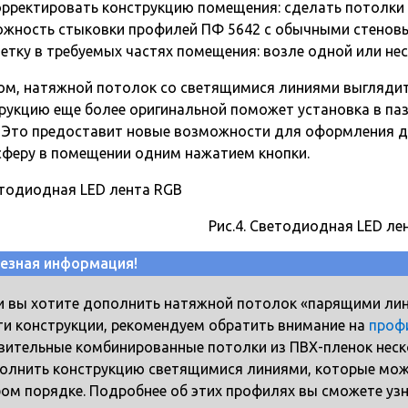
рректировать конструкцию помещения: сделать потолки в
жность стыковки профилей ПФ 5642 с обычными стенов
етку в требуемых частях помещения: возле одной или нес
ом, натяжной потолок со светящимися линиями выглядит
рукцию еще более оригинальной поможет установка в па
. Это предоставит новые возможности для оформления д
феру в помещении одним нажатием кнопки.
Рис.4. Светодиодная LED ле
езная информация!
и вы хотите дополнить натяжной потолок «парящими ли
ти конструкции, рекомендуем обратить внимание на
проф
вительные комбинированные потолки из ПВХ-пленок неско
олнить конструкцию светящимися линиями, которые мож
ом порядке. Подробнее об этих профилях вы сможете узна