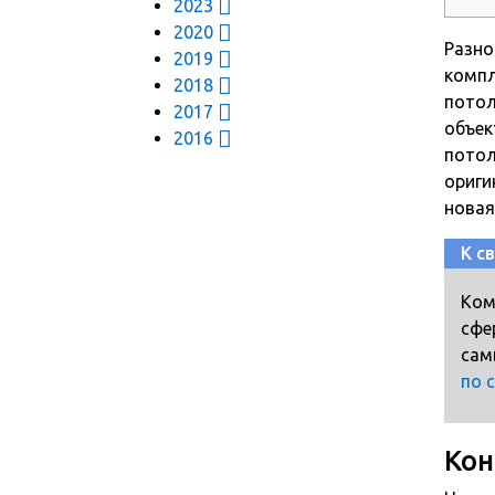
2023
2020
Разно
2019
компл
2018
потол
2017
объек
2016
потол
ориги
новая
К с
Ком
сфе
сам
по 
Кон