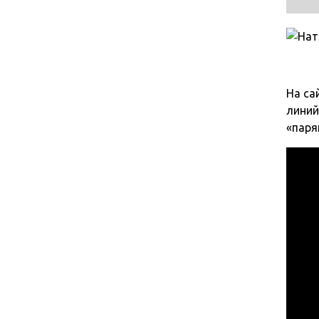
На са
линий
«паря