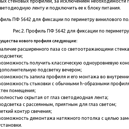
ых стеновых профилей, за исключением необходимости 
светодиодную ленту и подключить ее к блоку питания.
Рис.2. Профиль ПФ 5642 для фиксации по периметру
ущества нового профиля следующие:
наличие расширенного паза со светоотражающими стенк
подсветки;
возможность получить классическую одноуровневую кон
дополнительную подсветку вечером;
возможность запила профиля и его монтажа во внутренних
возможность стыковки с обычными h-образными профиля
стен помещения;
полностью скрытая от глаз светодиодная лента;
подсветка с рассеянным, приятным для глаз светом;
четкий контур свечения;
возможность демонтажа натяжного потолка с целью зам
установки.