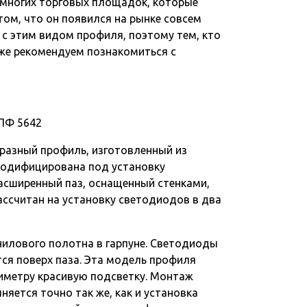
емногих торговых площадок, которые
 том, что он появился на рынке совсем
 с этим видом профиля, поэтому тем, кто
кже рекомендуем познакомиться с
 ПФ 5642
бразный профиль, изготовленный из
модифицирована под установку
асширенный паз, оснащенный стенками,
ассчитан на установку светодиодов в два
нилового полотна в гарпуне. Светодиоды
ся поверх паза. Эта модель профиля
риметру красивую подсветку. Монтаж
яется точно так же, как и установка