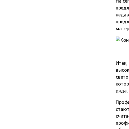
На се
пред
недав
предл
матер
Итак,
высок
свето
котор
ряда,
Профи
стают
счита
профи