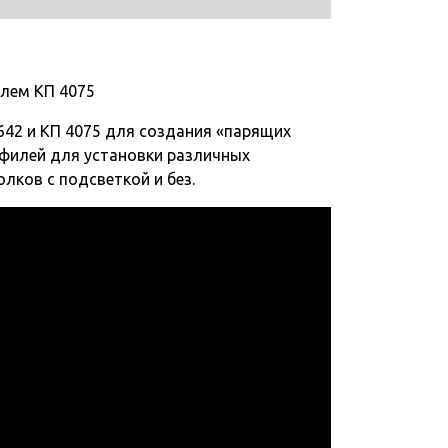
илем КП 4075
642 и КП 4075 для создания «парящих
филей для установки различных
лков с подсветкой и без.