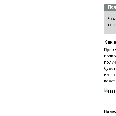
Пол
Что
со 
Как 
Прежд
позво
получ
будет
иллюз
конст
Налич