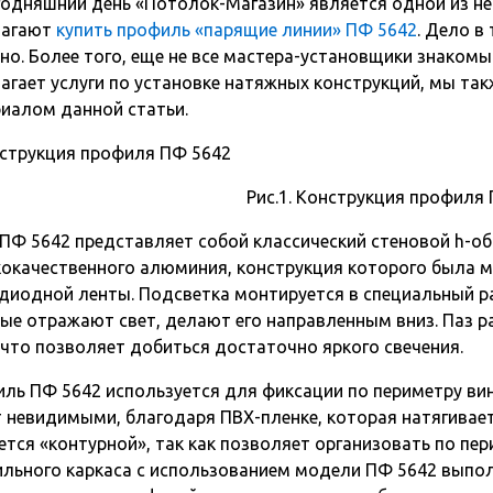
годняшний день «Потолок-Магазин» является одной из н
лагают
купить профиль «парящие линии» ПФ 5642
. Дело в
но. Более того, еще не все мастера-установщики знакомы
агает услуги по установке натяжных конструкций, мы та
иалом данной статьи.
Рис.1. Конструкция профиля
 ПФ 5642 представляет собой классический стеновой h-о
окачественного алюминия, конструкция которого была 
диодной ленты. Подсветка монтируется в специальный р
ые отражают свет, делают его направленным вниз. Паз р
 что позволяет добиться достаточно яркого свечения.
ль ПФ 5642 используется для фиксации по периметру ви
 невидимыми, благодаря ПВХ-пленке, которая натягивает
ется «контурной», так как позволяет организовать по пе
льного каркаса с использованием модели ПФ 5642 выполн