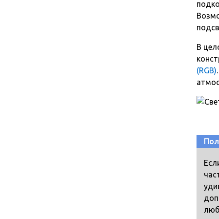
подко
Возмо
подсв
В цел
конст
(RGB)
атмос
Пол
Есл
час
уди
доп
люб