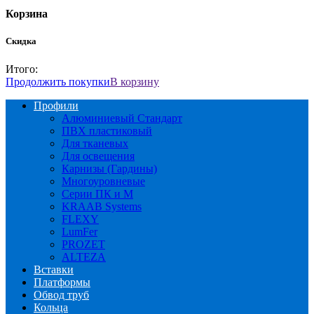
Корзина
Скидка
Итого:
Продолжить покупки
В корзину
Профили
Алюминиевый Стандарт
ПВХ пластиковый
Для тканевых
Для освещения
Карнизы (Гардины)
Многоуровневые
Серии ПК и М
KRAAB Systems
FLEXY
LumFer
PROZET
ALTEZA
Вставки
Платформы
Обвод труб
Кольца