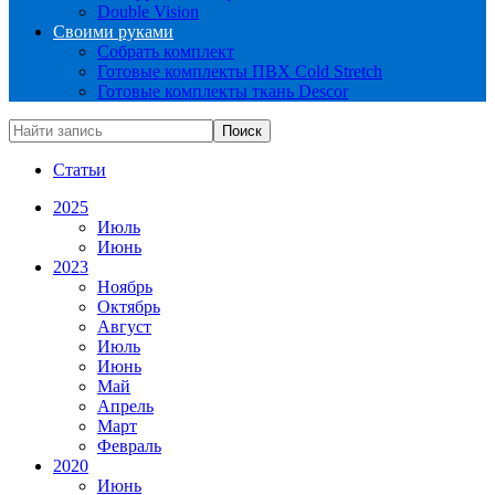
Double Vision
Своими руками
Собрать комплект
Готовые комплекты ПВХ Cold Stretch
Готовые комплекты ткань Descor
Статьи
2025
Июль
Июнь
2023
Ноябрь
Октябрь
Август
Июль
Июнь
Май
Апрель
Март
Февраль
2020
Июнь