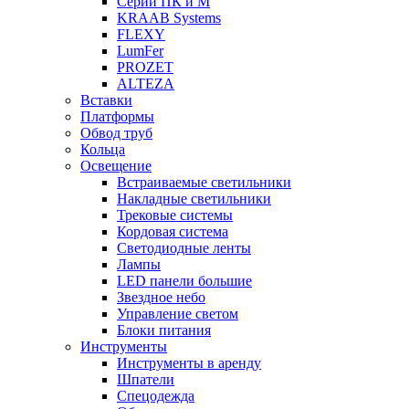
Серии ПК и М
KRAAB Systems
FLEXY
LumFer
PROZET
ALTEZA
Вставки
Платформы
Обвод труб
Кольца
Освещение
Встраиваемые светильники
Накладные светильники
Трековые системы
Кордовая система
Светодиодные ленты
Лампы
LED панели большие
Звездное небо
Управление светом
Блоки питания
Инструменты
Инструменты в аренду
Шпатели
Спецодежда