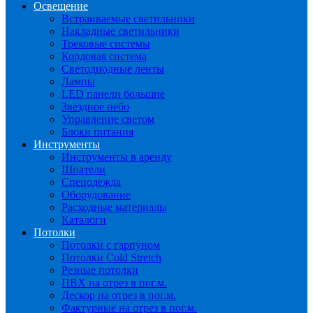
Освещение
Встраиваемые светильники
Накладные светильники
Трековые системы
Кордовая система
Светодиодные ленты
Лампы
LED панели большие
Звездное небо
Управление светом
Блоки питания
Инструменты
Инструменты в аренду
Шпатели
Спецодежда
Оборудование
Расходные материалы
Каталоги
Потолки
Потолки с гарпуном
Потолки Cold Stretch
Резные потолки
ПВХ на отрез в пог.м.
Дескор на отрез в пог.м.
Фактурные на отрез в пог.м.