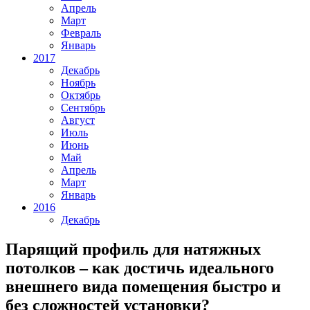
Апрель
Март
Февраль
Январь
2017
Декабрь
Ноябрь
Октябрь
Сентябрь
Август
Июль
Июнь
Май
Апрель
Март
Январь
2016
Декабрь
Парящий профиль для натяжных
потолков – как достичь идеального
внешнего вида помещения быстро и
без сложностей установки?