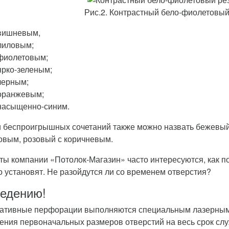
Рис.2. Контрастный бело-фиолетовый
вишневым,
лиловым;
фиолетовым;
ярко-зеленым;
черным;
оранжевым;
насыщенно-синим.
 беспроигрышных сочетаний также можно назвать бежевый
овым, розовый с коричневым.
ты компании «Потолок-Магазин» часто интересуются, как по
го установят. Не разойдутся ли со временем отверстия?
ведению!
ативные перфорации выполняются специальным лазерным 
ения первоначальных размеров отверстий на весь срок сл