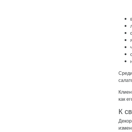
Среди
салат
Клиен
как е
К с
Декор
измен