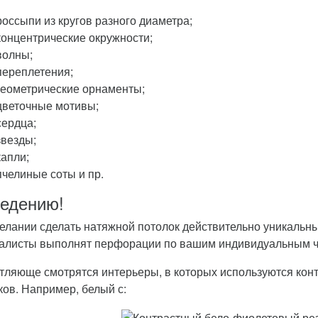
россыпи из кругов разного диаметра;
концентрические окружности;
волны;
переплетения;
геометрические орнаменты;
цветочные мотивы;
сердца;
звезды;
капли;
пчелиные соты и пр.
ведению!
елании сделать натяжной потолок действительно уникальны
алисты выполнят перфорации по вашим индивидуальным 
тляюще смотрятся интерьеры, в которых используются кон
ков. Например, белый с: