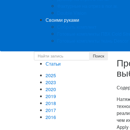
Фактурные на отрез в пог.м.
Double Vision
Своими руками
Собрать комплект
Готовые комплекты ПВХ Cold Str
Готовые комплекты ткань Descor
Пр
Статьи
вы
2025
2023
Соде
2020
2019
Натяж
2018
техно
2017
реали
2016
чем и
Apply