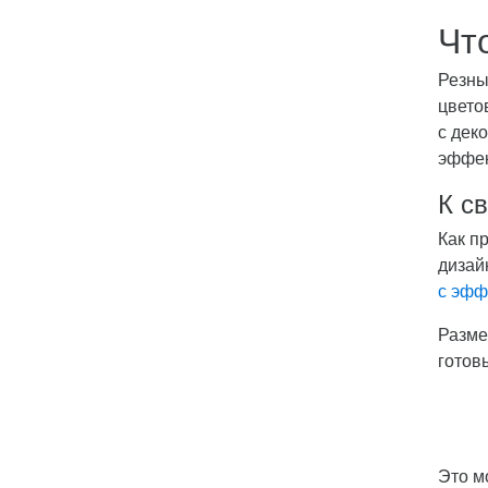
Чт
Резны
цвето
с дек
эффек
К с
Как п
дизай
с эфф
Разме
готов
Это м