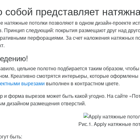
о собой представляет натяжна
е натяжные потолки позволяют в одном дизайн-проекте исп
в. Принцип следующий: покрытия размещают друг над другом
оративными перфорациями. За счет наложения натяжных по
т.
ведению!
равило, цельное полотно подбирается таким образом, чтоб
ном. Креативно смотрятся интерьеры, которые оформлены 
ектными вырезами
выполнен в контрастном цвете.
р и форма вырезов может быть какой угодно. На сайте «По
ым дизайном размещения отверстий.
Рис.1. Apply натяжные по
огут быть: