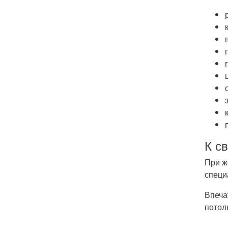
К с
При ж
специ
Впеча
потол