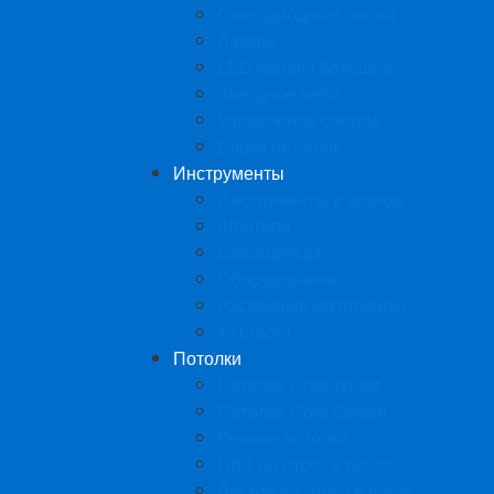
Светодиодные ленты
Лампы
LED панели большие
Звездное небо
Управление светом
Блоки питания
Инструменты
Инструменты в аренду
Шпатели
Спецодежда
Оборудование
Расходные материалы
Каталоги
Потолки
Потолки с гарпуном
Потолки Cold Stretch
Резные потолки
ПВХ на отрез в пог.м.
Дескор на отрез в пог.м.