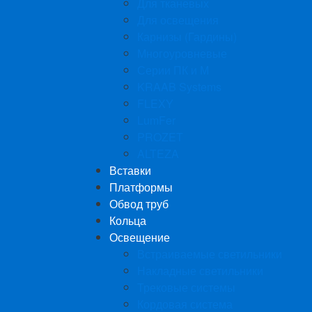
Для тканевых
Для освещения
Карнизы (Гардины)
Многоуровневые
Серии ПК и М
KRAAB Systems
FLEXY
LumFer
PROZET
ALTEZA
Вставки
Платформы
Обвод труб
Кольца
Освещение
Встраиваемые светильники
Накладные светильники
Трековые системы
Кордовая система