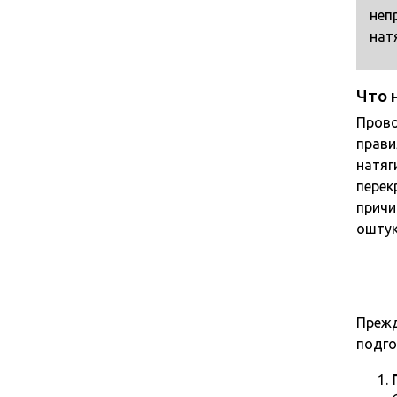
неп
нат
Что 
Прово
прави
натяг
перек
причи
оштук
Прежд
подго