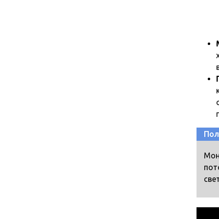
Пол
Мон
пот
све