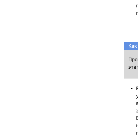
Как
Про
эта