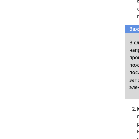
Важ
В с
нап
про
пож
пос
зат
эле