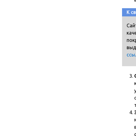
К с
Сай
кач
пок
выд
ссы