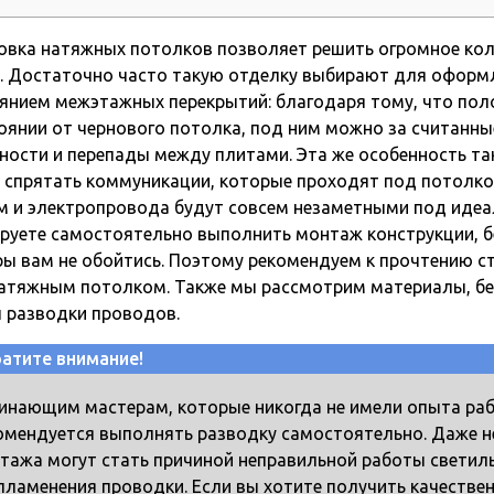
овка натяжных потолков позволяет решить огромное кол
. Достаточно часто такую отделку выбирают для оформ
янием межэтажных перекрытий: благодаря тому, что пол
оянии от чернового потолка, под ним можно за считанны
ности и перепады между плитами. Эта же особенность та
 спрятать коммуникации, которые проходят под потолко
м и электропровода будут совсем незаметными под идеа
руете самостоятельно выполнить монтаж конструкции, б
ы вам не обойтись. Поэтому рекомендуем к прочтению с
атяжным потолком. Также мы рассмотрим материалы, без
 разводки проводов.
атите внимание!
инающим мастерам, которые никогда не имели опыта раб
омендуется выполнять разводку самостоятельно. Даже н
тажа могут стать причиной неправильной работы светиль
пламенения проводки. Если вы хотите получить качестве