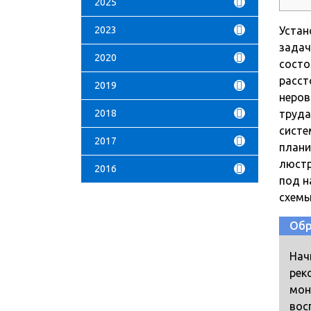
2025
2023
Устан
задач
2020
состо
расст
2019
неров
2018
труда
систе
2017
плани
люстр
2016
под н
схемы
Обр
Нач
рек
мон
вос