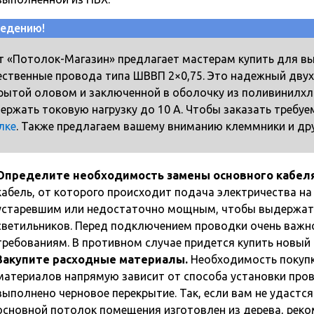
ведению!
т «Потолок-Магазин» предлагает мастерам купить для в
ественные провода типа ШВВП 2×0,75. Это надежный дву
рытой оловом и заключенной в оболочку из поливинилхл
ержать токовую нагрузку до 10 А. Чтобы заказать требуе
лке
. Также предлагаем вашему вниманию клеммники и др
Определите необходимость замены основного кабеля
кабель, от которого происходит подача электричества н
устаревшим или недостаточно мощным, чтобы выдержать
светильников. Перед подключением проводки очень важно
требованиям. В противном случае придется купить новый к
Закупите расходные материалы.
Необходимость покуп
материалов напрямую зависит от способа установки пров
выполнено черновое перекрытие. Так, если вам не удастся
основной потолок помещения изготовлен из дерева, реко