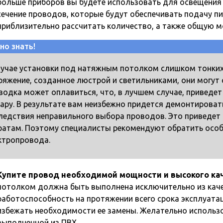
больше приборов вы будете использовать для освещени
сечение проводов, которые будут обеспечивать подачу пи
приблизительно рассчитать количество, а также общую 
но знать!
лучае установки под натяжным потолком слишком тонки
ряжение, созданное люстрой и светильниками, они могут с
водка может оплавиться, что, в лучшем случае, приведет
ару. В результате вам неизбежно придется демонтироват
ледствия неправильного выбора проводов. Это приведе
ратам. Поэтому специалисты рекомендуют обратить особ
ктропровода.
Купите провод необходимой мощности и высокого кач
потолком должна быть выполнена исключительно из каче
работоспособность на протяжении всего срока эксплуата
избежать необходимости ее замены. Желательно использ
выполненной из ПВХ.