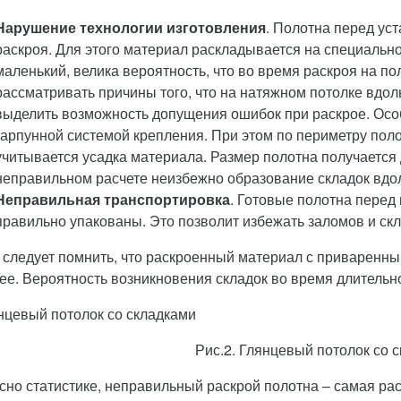
Нарушение технологии изготовления
. Полотна перед ус
раскроя. Для этого материал раскладывается на специальн
маленький, велика вероятность, что во время раскроя на по
рассматривать причины того, что на натяжном потолке вдол
выделить возможность допущения ошибок при раскрое. Особ
гарпунной системой крепления. При этом по периметру пол
учитывается усадка материала. Размер полотна получается
неправильном расчете неизбежно образование складок вдо
Неправильная транспортировка
. Готовые полотна перед
правильно упакованы. Это позволит избежать заломов и скл
 следует помнить, что раскроенный материал с приваренны
ее. Вероятность возникновения складок во время длительн
Рис.2. Глянцевый потолок со 
сно статистике, неправильный раскрой полотна – самая ра