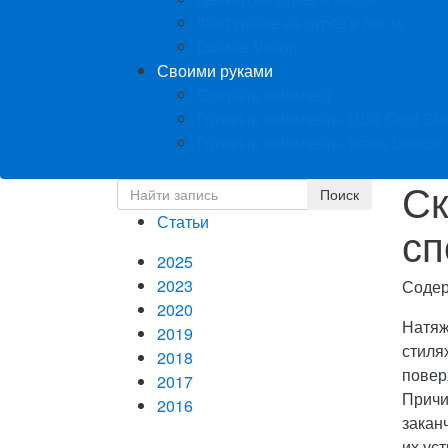
Фактурные на отрез в пог.м.
Double Vision
Своими руками
Собрать комплект
Готовые комплекты ПВХ Cold Str
Готовые комплекты ткань Descor
Ск
Статьи
сп
2025
2023
Соде
2020
Натяж
2019
стиля
2018
повер
2017
Причи
2016
закан
их ус