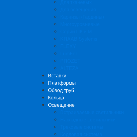
Для тканевых
Для освещения
Карнизы (Гардины)
Многоуровневые
Серии ПК и М
KRAAB Systems
FLEXY
LumFer
PROZET
ALTEZA
Вставки
Платформы
Обвод труб
Кольца
Освещение
Встраиваемые светильники
Накладные светильники
Трековые системы
Кордовая система