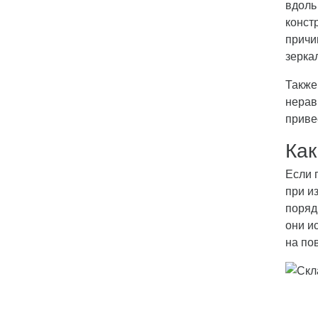
вдоль
конст
причи
зерка
Также
нерав
приве
Как
Если 
при и
поряд
они и
на по