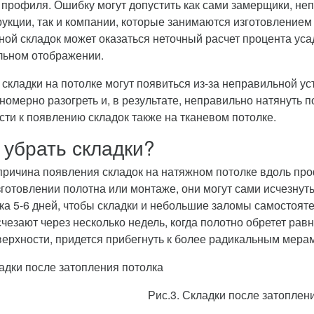
 профиля. Ошибку могут допустить как сами замерщики, н
рукции, так и компании, которые занимаются изготовлением
ной складок может оказаться неточный расчет процента уса
льном отображении.
 складки на потолке могут появиться из-за неправильной ус
номерно разогреть и, в результате, неправильно натянуть
сти к появлению складок также на тканевом потолке.
 убрать складки?
причина появления складок на натяжном потолке вдоль пр
зготовлении полотна или монтаже, они могут сами исчезнуть
ка 5-6 дней, чтобы складки и небольшие заломы самостоят
счезают через несколько недель, когда полотно обретет ра
верхности, придется прибегнуть к более радикальным мерам
Рис.3. Складки после затоплен