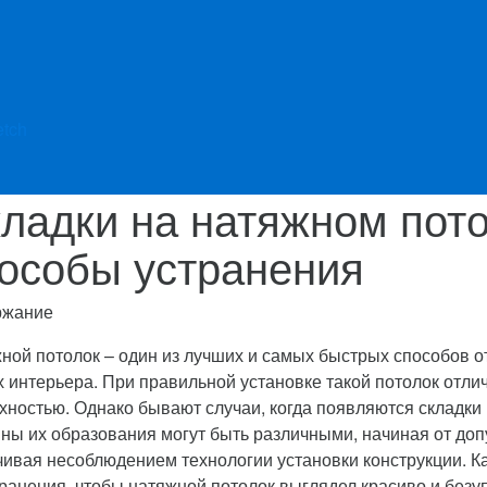
etch
ладки на натяжном пото
особы устранения
ржание
ной потолок – один из лучших и самых быстрых способов от
х интерьера. При правильной установке такой потолок отли
хностью.
Однако бывают случаи, когда появляются складки
ны их образования могут быть различными, начиная от доп
чивая несоблюдением технологии установки конструкции. Ка
транения, чтобы натяжной потолок выглядел красиво и безу