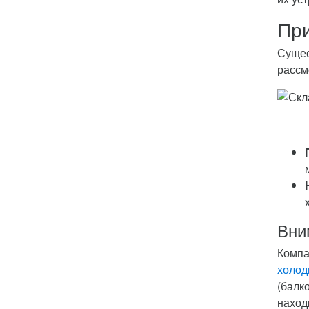
При
Сущес
рассм
Вни
Компа
холод
(балк
наход