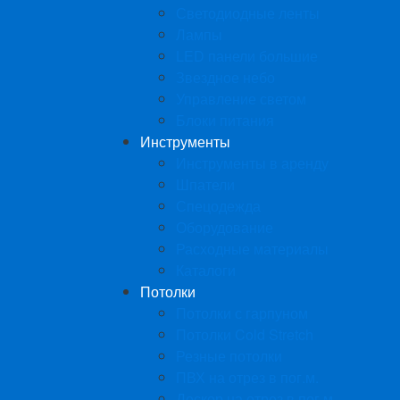
Светодиодные ленты
Лампы
LED панели большие
Звездное небо
Управление светом
Блоки питания
Инструменты
Инструменты в аренду
Шпатели
Спецодежда
Оборудование
Расходные материалы
Каталоги
Потолки
Потолки с гарпуном
Потолки Cold Stretch
Резные потолки
ПВХ на отрез в пог.м.
Дескор на отрез в пог.м.