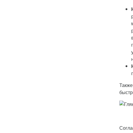
Также
быстр
Согла