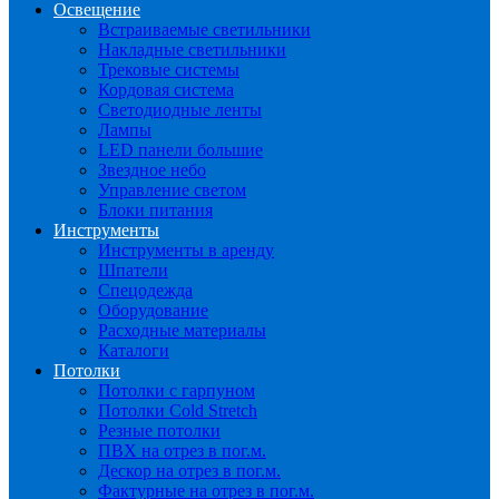
Освещение
Встраиваемые светильники
Накладные светильники
Трековые системы
Кордовая система
Светодиодные ленты
Лампы
LED панели большие
Звездное небо
Управление светом
Блоки питания
Инструменты
Инструменты в аренду
Шпатели
Спецодежда
Оборудование
Расходные материалы
Каталоги
Потолки
Потолки с гарпуном
Потолки Cold Stretch
Резные потолки
ПВХ на отрез в пог.м.
Дескор на отрез в пог.м.
Фактурные на отрез в пог.м.