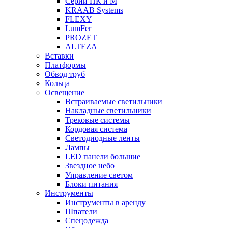
Серии ПК и М
KRAAB Systems
FLEXY
LumFer
PROZET
ALTEZA
Вставки
Платформы
Обвод труб
Кольца
Освещение
Встраиваемые светильники
Накладные светильники
Трековые системы
Кордовая система
Светодиодные ленты
Лампы
LED панели большие
Звездное небо
Управление светом
Блоки питания
Инструменты
Инструменты в аренду
Шпатели
Спецодежда