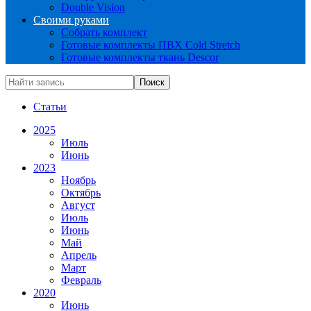
Double Vision
Своими руками
Собрать комплект
Готовые комплекты ПВХ Cold Stretch
Готовые комплекты ткань Descor
Статьи
2025
Июль
Июнь
2023
Ноябрь
Октябрь
Август
Июль
Июнь
Май
Апрель
Март
Февраль
2020
Июнь