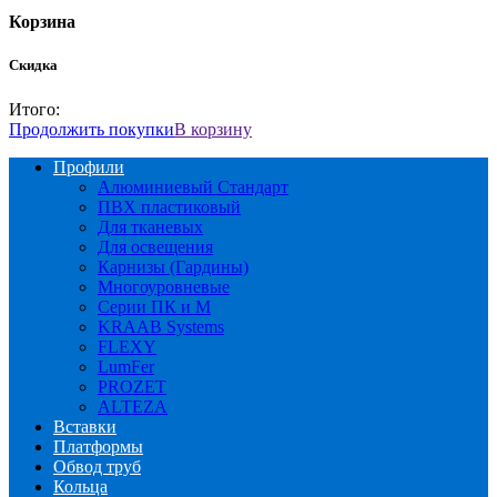
Корзина
Скидка
Итого:
Продолжить покупки
В корзину
Профили
Алюминиевый Стандарт
ПВХ пластиковый
Для тканевых
Для освещения
Карнизы (Гардины)
Многоуровневые
Серии ПК и М
KRAAB Systems
FLEXY
LumFer
PROZET
ALTEZA
Вставки
Платформы
Обвод труб
Кольца