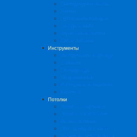
Светодиодные ленты
Лампы
LED панели большие
Звездное небо
Управление светом
Блоки питания
Инструменты
Инструменты в аренду
Шпатели
Спецодежда
Оборудование
Расходные материалы
Каталоги
Потолки
Потолки с гарпуном
Потолки Cold Stretch
Резные потолки
ПВХ на отрез в пог.м.
Дескор на отрез в пог.м.