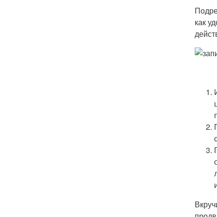
Подре
как у
дейст
Вкруч
продв