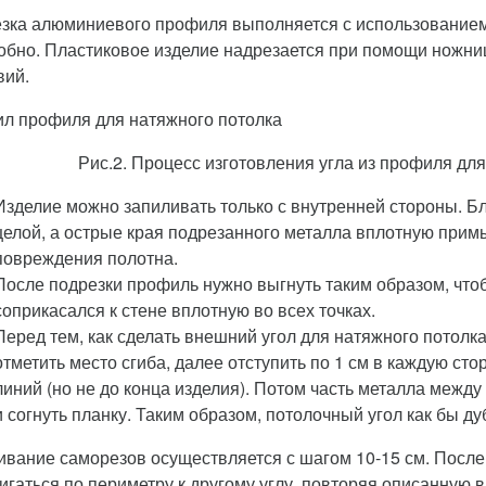
зка алюминиевого профиля выполняется с использованием 
добно. Пластиковое изделие надрезается при помощи ножн
вий.
Рис.2. Процесс изготовления угла из профиля дл
Изделие можно запиливать только с внутренней стороны. Бл
целой, а острые края подрезанного металла вплотную примы
повреждения полотна.
После подрезки профиль нужно выгнуть таким образом, что
соприкасался к стене вплотную во всех точках.
Перед тем, как сделать внешний угол для натяжного потолк
отметить место сгиба, далее отступить по 1 см в каждую сто
линий (но не до конца изделия). Потом часть металла межд
и согнуть планку. Таким образом, потолочный угол как бы д
ивание саморезов осуществляется с шагом 10-15 см. После 
игаться по периметру к другому углу, повторяя описанную 