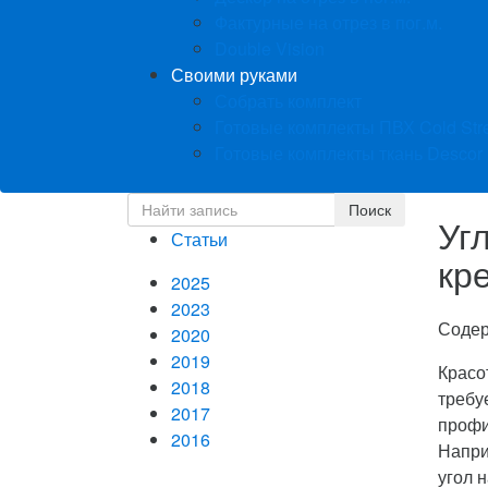
Фактурные на отрез в пог.м.
Double Vision
Своими руками
Собрать комплект
Готовые комплекты ПВХ Cold Str
Готовые комплекты ткань Descor
Уг
Статьи
кр
2025
2023
Соде
2020
2019
Красо
2018
требу
2017
профи
2016
Напри
угол 