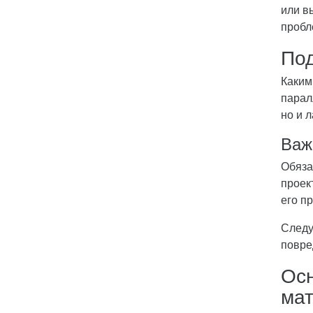
или в
пробл
Под
Каким
парал
но и 
Важ
Обяза
проек
его п
Следу
повре
Осн
ма