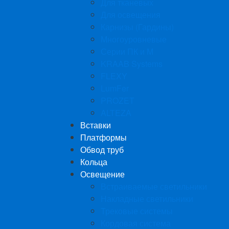
Для тканевых
Для освещения
Карнизы (Гардины)
Многоуровневые
Серии ПК и М
KRAAB Systems
FLEXY
LumFer
PROZET
ALTEZA
Вставки
Платформы
Обвод труб
Кольца
Освещение
Встраиваемые светильники
Накладные светильники
Трековые системы
Кордовая система