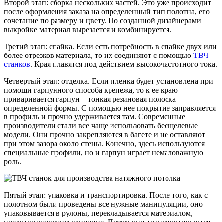
Второй этап: сборка нескольких частей. Это уже происходит
после оформления заказа на определенный тип полотна, его
сочетание по размеру и цвету. По созданной дизайнерами
выкройке материал вырезается и комбинируется.
Третий этап: спайка. Если есть потребность в спайке двух или
более отрезков материала, то их соединяют с помощью
ТВЧ
станков
. Края плавятся под действием высокочастотного тока.
Четвертый этап: отделка. Если пленка будет установлена при
помощи гарпунного способа крепежа, то к ее краю
приваривается гарпун – тонкая резиновая полоска
определенной формы. С помощью нее покрытие заправляется
в профиль и прочно удерживается там. Современные
производители стали все чаще использовать бесщелевые
модели. Они прочно закрепляются в багете и не оставляют
при этом зазора около стены. Конечно, здесь используются
специальные профили, но и гарпун играет немаловажную
роль.
Пятый этап: упаковка и транспортировка. После того, как с
полотном были проведены все нужные манипуляции, оно
упаковывается в рулоны, перекладывается материалом,
предотвращающим слипание. Потом они транспортируются