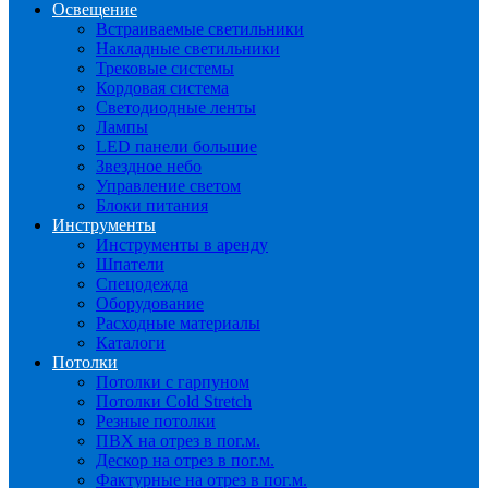
Освещение
Встраиваемые светильники
Накладные светильники
Трековые системы
Кордовая система
Светодиодные ленты
Лампы
LED панели большие
Звездное небо
Управление светом
Блоки питания
Инструменты
Инструменты в аренду
Шпатели
Спецодежда
Оборудование
Расходные материалы
Каталоги
Потолки
Потолки с гарпуном
Потолки Cold Stretch
Резные потолки
ПВХ на отрез в пог.м.
Дескор на отрез в пог.м.
Фактурные на отрез в пог.м.