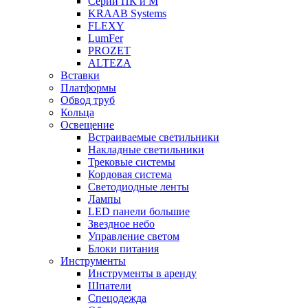
Серии ПК и М
KRAAB Systems
FLEXY
LumFer
PROZET
ALTEZA
Вставки
Платформы
Обвод труб
Кольца
Освещение
Встраиваемые светильники
Накладные светильники
Трековые системы
Кордовая система
Светодиодные ленты
Лампы
LED панели большие
Звездное небо
Управление светом
Блоки питания
Инструменты
Инструменты в аренду
Шпатели
Спецодежда