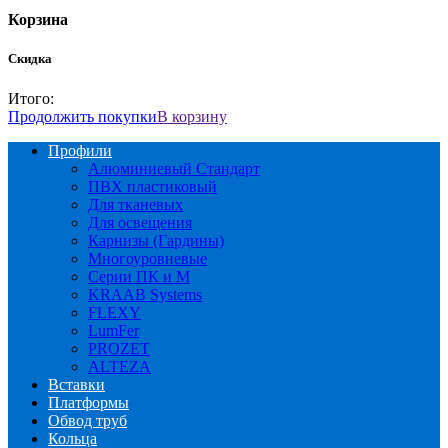
Корзина
Скидка
Итого:
Продолжить покупки
В корзину
Профили
Алюминиевый Стандарт
ПВХ пластиковый
Для тканевых
Для освещения
Карнизы (Гардины)
Многоуровневые
Серии ПК и М
KRAAB Systems
FLEXY
LumFer
PROZET
ALTEZA
Вставки
Платформы
Обвод труб
Кольца