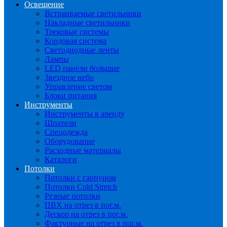
Освещение
Встраиваемые светильники
Накладные светильники
Трековые системы
Кордовая система
Светодиодные ленты
Лампы
LED панели большие
Звездное небо
Управление светом
Блоки питания
Инструменты
Инструменты в аренду
Шпатели
Спецодежда
Оборудование
Расходные материалы
Каталоги
Потолки
Потолки с гарпуном
Потолки Cold Stretch
Резные потолки
ПВХ на отрез в пог.м.
Дескор на отрез в пог.м.
Фактурные на отрез в пог.м.