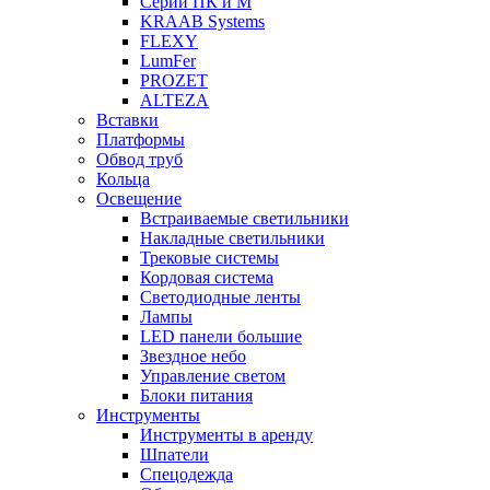
Серии ПК и М
KRAAB Systems
FLEXY
LumFer
PROZET
ALTEZA
Вставки
Платформы
Обвод труб
Кольца
Освещение
Встраиваемые светильники
Накладные светильники
Трековые системы
Кордовая система
Светодиодные ленты
Лампы
LED панели большие
Звездное небо
Управление светом
Блоки питания
Инструменты
Инструменты в аренду
Шпатели
Спецодежда