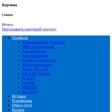
Корзина
Скидка
Итого:
Продолжить покупки
В корзину
Профили
Алюминиевый Стандарт
ПВХ пластиковый
Для тканевых
Для освещения
Карнизы (Гардины)
Многоуровневые
Серии ПК и М
KRAAB Systems
FLEXY
LumFer
PROZET
ALTEZA
Вставки
Платформы
Обвод труб
Кольца