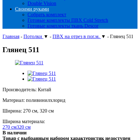
Double Vision
Своими руками
Собрать комплект
Готовые комплекты ПВХ Cold Stretch
Готовые комплекты ткань Descor
Главная
-
Потолки
▼
-
ПВХ на отрез в пог.м.
▼
-
Глянец 511
Глянец 511
Производитель: Китай
Материал: поливинилхлорид
Ширина: 270 см, 320 см
Ширина материала:
270 см
320 см
В наличии
Товар с выбранным набором характеристик недоступен