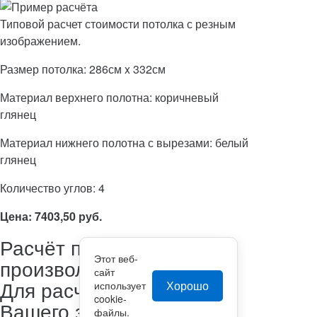
Типовой расчет стоимости потолка с резным
изображением.
Размер потолка: 286см x 332см
Материал верхнего полотна: коричневый
глянец
Материал нижнего полотна с вырезами: белый
глянец
Количество углов: 4
Цена: 7403,50 руб.
Расчёт произведён по
Этот веб-
произвольным размерам.
сайт
Для расчёта стоимости
Хорошо
использует
cookie-
Вашего заказа, оставьте
файлы.