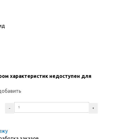
ид
ром характеристик недоступен для
добавить
тежу
работка заказов