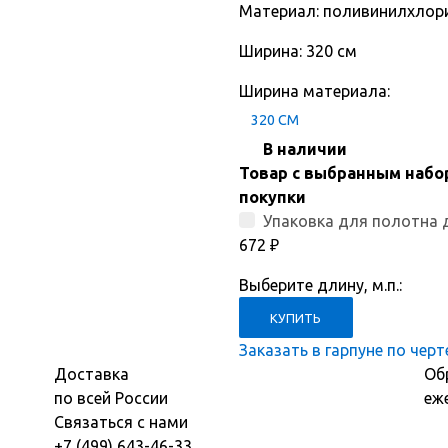
Материал: поливинилхлор
Ширина: 320 см
Ширина материала:
320 СМ
В наличии
Товар с выбранным набо
покупки
Упаковка для полотна 
672
₽
Выберите длину, м.п.:
Заказать в гарпуне по чер
Доставка
Об
по всей России
еж
Связаться с нами
+7 (499) 643-46-33