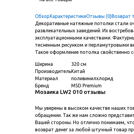
Обзор
Характеристики
Отзывы (0)
Возврат 
Декоративные натяжные потолки стали оч
развлекательных заведений. Их востребо
эксплуатационными качествами. Фактурн
тисненным рисунком и перламутровыми вк
Такое оформление потолка свойственно с
Ширина
320 см
Производитель
Китай
Материал
поливинилхлорид
Бренд
MSD Premium
Мозаика LW2 010 отзывы
Мы уверены в высоком качестве наших то
обращении. Так же нам сложно представит
Вашей стороны. Но отлично понимаем, чт
возврат денег за любой штучный товар пр