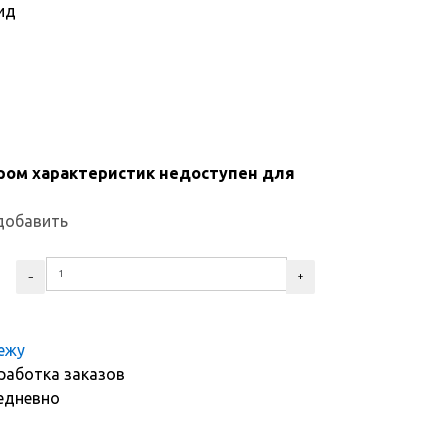
ид
ром характеристик недоступен для
добавить
тежу
работка заказов
едневно