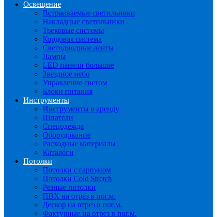
Освещение
Встраиваемые светильники
Накладные светильники
Трековые системы
Кордовая система
Светодиодные ленты
Лампы
LED панели большие
Звездное небо
Управление светом
Блоки питания
Инструменты
Инструменты в аренду
Шпатели
Спецодежда
Оборудование
Расходные материалы
Каталоги
Потолки
Потолки с гарпуном
Потолки Cold Stretch
Резные потолки
ПВХ на отрез в пог.м.
Дескор на отрез в пог.м.
Фактурные на отрез в пог.м.