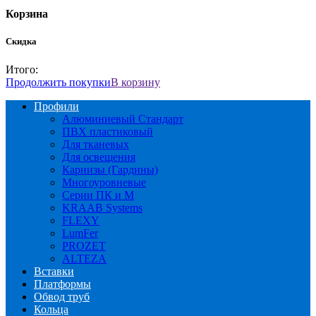
Корзина
Скидка
Итого:
Продолжить покупки
В корзину
Профили
Алюминиевый Стандарт
ПВХ пластиковый
Для тканевых
Для освещения
Карнизы (Гардины)
Многоуровневые
Серии ПК и М
KRAAB Systems
FLEXY
LumFer
PROZET
ALTEZA
Вставки
Платформы
Обвод труб
Кольца