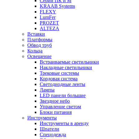
Серии ПК и М
KRAAB Systems
FLEXY
LumFer
PROZET
ALTEZA
Вставки
Платформы
Обвод труб
Кольца
Освещение
Встраиваемые светильники
Накладные светильники
Трековые системы
Кордовая система
Светодиодные ленты
Лампы
LED панели большие
Звездное небо
Управление светом
Блоки питания
Инструменты
Инструменты в аренду
Шпатели
Спецодежда