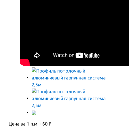
Цена за 1 п.м. -
60
₽