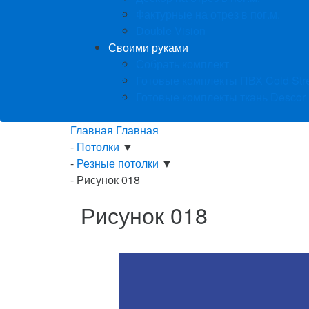
Фактурные на отрез в пог.м.
Double Vision
Своими руками
Собрать комплект
Готовые комплекты ПВХ Cold Str
Готовые комплекты ткань Descor
Главная
Главная
-
Потолки
▼
-
Резные потолки
▼
-
Рисунок 018
Рисунок 018