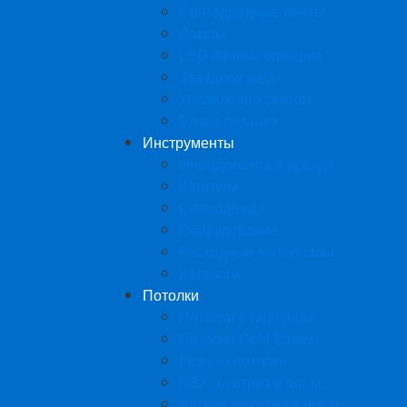
Светодиодные ленты
Лампы
LED панели большие
Звездное небо
Управление светом
Блоки питания
Инструменты
Инструменты в аренду
Шпатели
Спецодежда
Оборудование
Расходные материалы
Каталоги
Потолки
Потолки с гарпуном
Потолки Cold Stretch
Резные потолки
ПВХ на отрез в пог.м.
Дескор на отрез в пог.м.