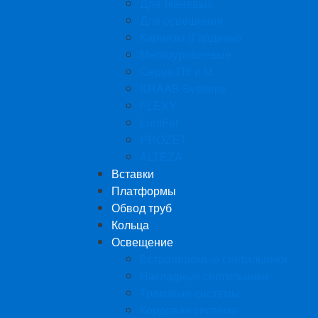
Для тканевых
Для освещения
Карнизы (Гардины)
Многоуровневые
Серии ПК и М
KRAAB Systems
FLEXY
LumFer
PROZET
ALTEZA
Вставки
Платформы
Обвод труб
Кольца
Освещение
Встраиваемые светильники
Накладные светильники
Трековые системы
Кордовая система