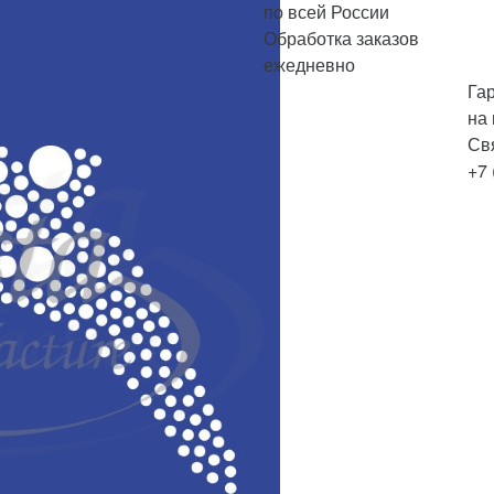
по всей России
Обработка заказов
ежедневно
Га
на
Св
+7 