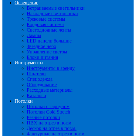
Освещение
Встраиваемые светильники
Накладные светильники
Трековые системы
Кордовая система
Светодиодные ленты
Лампы
LED панели большие
Звездное небо
Управление светом
Блоки питания
Инструменты
Инструменты в аренду
Шпатели
Спецодежда
Оборудование
Расходные материалы
Каталоги
Потолки
Потолки с гарпуном
Потолки Cold Stretch
Резные потолки
ПВХ на отрез в пог.м.
Дескор на отрез в пог.м.
Фактурные на отрез в пог.м.