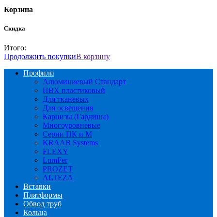
Корзина
Скидка
Итого:
Продолжить покупки
В корзину
Профили
Алюминиевый Стандарт
ПВХ пластиковый
Для тканевых
Для освещения
Карнизы (Гардины)
Многоуровневые
Серии ПК и М
KRAAB Systems
FLEXY
LumFer
PROZET
ALTEZA
Вставки
Платформы
Обвод труб
Кольца