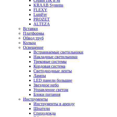
Серии ПК и М
KRAAB Systems
FLEXY
LumFer
PROZET
ALTEZA
Вставки
Платформы
Обвод труб
Кольца
Освещение
Встраиваемые светильники
Накладные светильники
Трековые системы
Кордовая система
Светодиодные ленты
Лампы
LED панели большие
Звездное небо
Управление светом
Блоки питания
Инструменты
Инструменты в аренду
Шпатели
Спецодежда