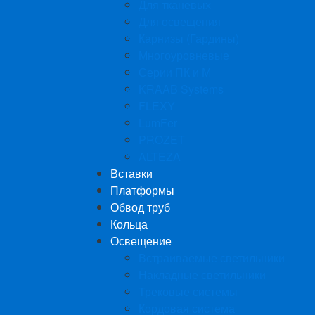
Для тканевых
Для освещения
Карнизы (Гардины)
Многоуровневые
Серии ПК и М
KRAAB Systems
FLEXY
LumFer
PROZET
ALTEZA
Вставки
Платформы
Обвод труб
Кольца
Освещение
Встраиваемые светильники
Накладные светильники
Трековые системы
Кордовая система