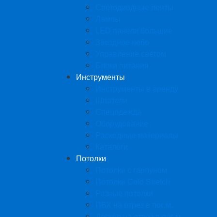
Светодиодные ленты
Лампы
LED панели большие
Звездное небо
Управление светом
Блоки питания
Инструменты
Инструменты в аренду
Шпатели
Спецодежда
Оборудование
Расходные материалы
Каталоги
Потолки
Потолки с гарпуном
Потолки Cold Stretch
Резные потолки
ПВХ на отрез в пог.м.
Дескор на отрез в пог.м.