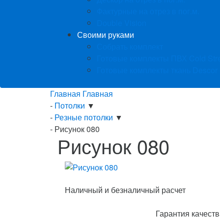
Фактурные на отрез в пог.м.
Double Vision
Своими руками
Собрать комплект
Готовые комплекты ПВХ Cold Str
Готовые комплекты ткань Descor
Главная
Главная
-
Потолки
▼
-
Резные потолки
▼
-
Рисунок 080
Рисунок 080
Наличный и безналичный расчет
Гарантия качеств