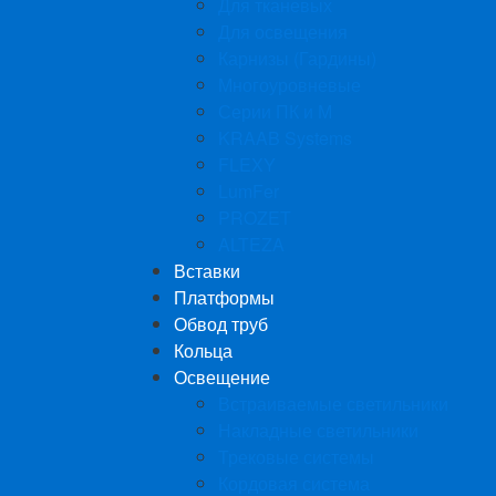
Для тканевых
Для освещения
Карнизы (Гардины)
Многоуровневые
Серии ПК и М
KRAAB Systems
FLEXY
LumFer
PROZET
ALTEZA
Вставки
Платформы
Обвод труб
Кольца
Освещение
Встраиваемые светильники
Накладные светильники
Трековые системы
Кордовая система