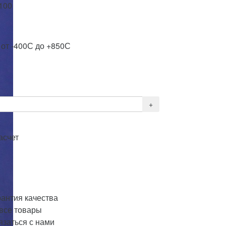
 100
 от -400С до +850С
асчет
рантия качества
 все товары
язаться с нами