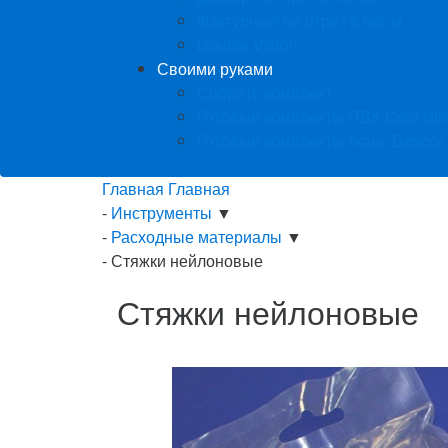
Фактурные на отрез в пог.м.
Double Vision
Своими руками
Собрать комплект
Готовые комплекты ПВХ Cold Str
Готовые комплекты ткань Descor
Главная
Главная
-
Инструменты
▼
-
Расходные материалы
▼
-
Стяжки нейлоновые
Стяжки нейлоновые