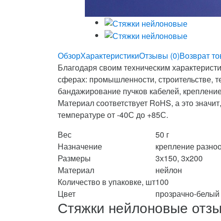
Обзор
Характеристики
Отзывы (0)
Возврат то
Благодаря своим техническим характерист
сферах: промышленности, строительстве, т
бандажирование пучков кабелей, крепление 
Материал соответствует RoHS, а это значит
температуре от -40С до +85С.
Вес
50 г
Назначение
крепление разноо
Размеры
3х150, 3х200
Материал
нейлон
Количество в упаковке, шт
100
Цвет
прозрачно-белый
Стяжки нейлоновые отз