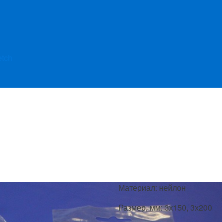
etch
Материал: нейлон
Размер, мм: 3х150, 3х200