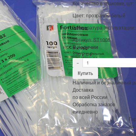
Количество в упаковке, шт:
Цвет: прозрачно-белый
Температура эксплуатации:
Артикул:
ST1005
В наличии
130
₽
0
₽
Наличный и безналичный р
Доставка
по всей России
Обработка заказов
ежедневно
Га
на
Св