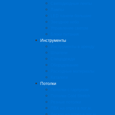
Светодиодные ленты
Лампы
LED панели большие
Звездное небо
Управление светом
Блоки питания
Инструменты
Инструменты в аренду
Шпатели
Спецодежда
Оборудование
Расходные материалы
Каталоги
Потолки
Потолки с гарпуном
Потолки Cold Stretch
Резные потолки
ПВХ на отрез в пог.м.
Дескор на отрез в пог.м.