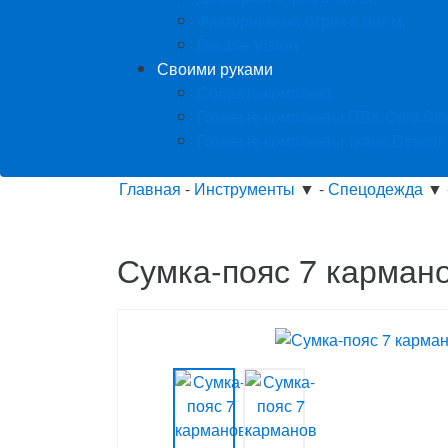
Фактурные на отрез в пог.м.
Double Vision
Своими руками
Собрать комплект
Готовые комплекты ПВХ Cold Str
Готовые комплекты ткань Descor
Главная
-
Инструменты
▼
-
Спецодежда
▼
Сумка-пояс 7 кармано