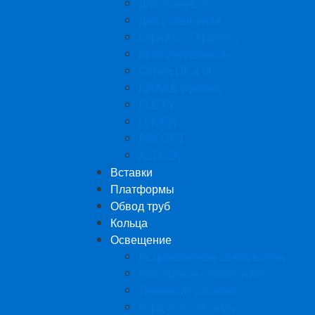
Для тканевых
Для освещения
Карнизы (Гардины)
Многоуровневые
Серии ПК и М
KRAAB Systems
FLEXY
LumFer
PROZET
ALTEZA
Вставки
Платформы
Обвод труб
Кольца
Освещение
Встраиваемые светильники
Накладные светильники
Трековые системы
Кордовая система