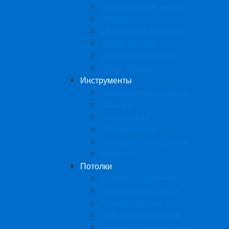
Светодиодные ленты
Лампы
LED панели большие
Звездное небо
Управление светом
Блоки питания
Инструменты
Инструменты в аренду
Шпатели
Спецодежда
Оборудование
Расходные материалы
Каталоги
Потолки
Потолки с гарпуном
Потолки Cold Stretch
Резные потолки
ПВХ на отрез в пог.м.
Дескор на отрез в пог.м.