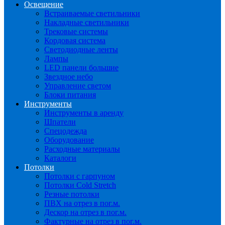
Освещение
Встраиваемые светильники
Накладные светильники
Трековые системы
Кордовая система
Светодиодные ленты
Лампы
LED панели большие
Звездное небо
Управление светом
Блоки питания
Инструменты
Инструменты в аренду
Шпатели
Спецодежда
Оборудование
Расходные материалы
Каталоги
Потолки
Потолки с гарпуном
Потолки Cold Stretch
Резные потолки
ПВХ на отрез в пог.м.
Дескор на отрез в пог.м.
Фактурные на отрез в пог.м.