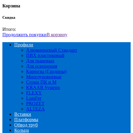
Корзина
Скидка
Итого:
Продолжить покупки
В корзину
Профили
Алюминиевый Стандарт
ПВХ пластиковый
Для тканевых
Для освещения
Карнизы (Гардины)
Многоуровневые
Серии ПК и М
KRAAB Systems
FLEXY
LumFer
PROZET
ALTEZA
Вставки
Платформы
Обвод труб
Кольца