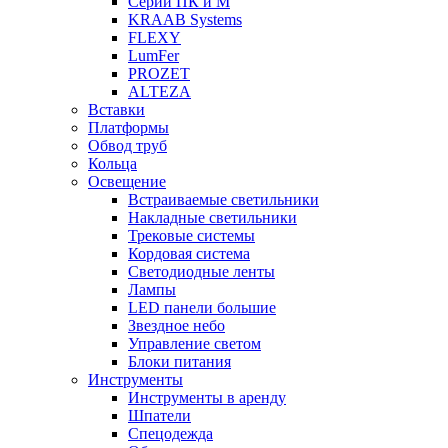
Серии ПК и М
KRAAB Systems
FLEXY
LumFer
PROZET
ALTEZA
Вставки
Платформы
Обвод труб
Кольца
Освещение
Встраиваемые светильники
Накладные светильники
Трековые системы
Кордовая система
Светодиодные ленты
Лампы
LED панели большие
Звездное небо
Управление светом
Блоки питания
Инструменты
Инструменты в аренду
Шпатели
Спецодежда