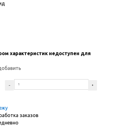
ид
ром характеристик недоступен для
добавить
тежу
работка заказов
едневно