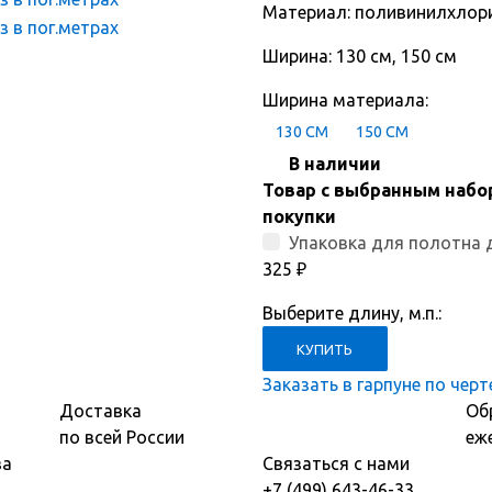
Материал: поливинилхлор
Ширина: 130 см, 150 см
Ширина материала:
130 СМ
150 СМ
В наличии
Товар с выбранным набо
покупки
Упаковка для полотна 
325
₽
Выберите длину, м.п.:
Заказать в гарпуне по чер
Доставка
Об
по всей России
еж
ва
Связаться с нами
+7 (499) 643-46-33