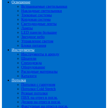
Освещение
Встраиваемые светильники
Накладные светильники
Трековые системы
Кордовая система
Светодиодные ленты
Лампы
LED панели большие
Звездное небо
Управление светом
Блоки питания
Инструменты
Инструменты в аренду
Шпатели
Спецодежда
Оборудование
Расходные материалы
Каталоги
Потолки
Потолки с гарпуном
Потолки Cold Stretch
Резные потолки
ПВХ на отрез в пог.м.
Дескор на отрез в пог.м.
Фактурные на отрез в пог.м.