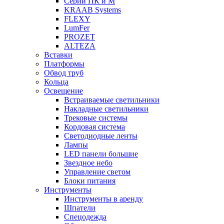
Серии ПК и М
KRAAB Systems
FLEXY
LumFer
PROZET
ALTEZA
Вставки
Платформы
Обвод труб
Кольца
Освещение
Встраиваемые светильники
Накладные светильники
Трековые системы
Кордовая система
Светодиодные ленты
Лампы
LED панели большие
Звездное небо
Управление светом
Блоки питания
Инструменты
Инструменты в аренду
Шпатели
Спецодежда