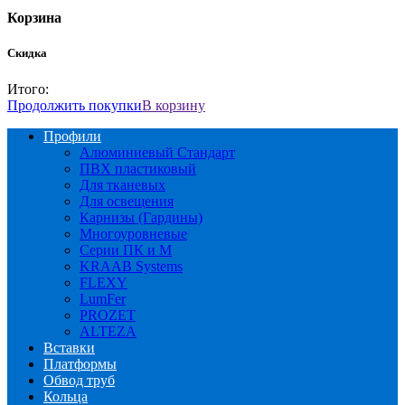
Корзина
Скидка
Итого:
Продолжить покупки
В корзину
Профили
Алюминиевый Стандарт
ПВХ пластиковый
Для тканевых
Для освещения
Карнизы (Гардины)
Многоуровневые
Серии ПК и М
KRAAB Systems
FLEXY
LumFer
PROZET
ALTEZA
Вставки
Платформы
Обвод труб
Кольца