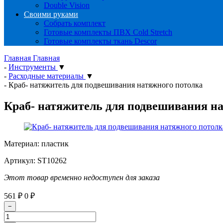
Double Vision
Своими руками
Собрать комплект
Готовые комплекты ПВХ Cold Stretch
Готовые комплекты ткань Descor
Главная
Главная
-
Инструменты
▼
-
Расходные материалы
▼
-
Краб- натяжитель для подвешивания натяжного потолка
Краб- натяжитель для подвешивания н
Материал: пластик
Артикул:
ST10262
Этот товар временно недоступен для заказа
561
₽
0
₽