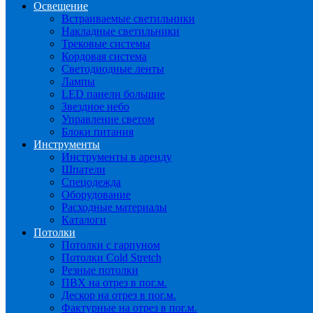
Освещение
Встраиваемые светильники
Накладные светильники
Трековые системы
Кордовая система
Светодиодные ленты
Лампы
LED панели большие
Звездное небо
Управление светом
Блоки питания
Инструменты
Инструменты в аренду
Шпатели
Спецодежда
Оборудование
Расходные материалы
Каталоги
Потолки
Потолки с гарпуном
Потолки Cold Stretch
Резные потолки
ПВХ на отрез в пог.м.
Дескор на отрез в пог.м.
Фактурные на отрез в пог.м.