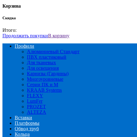
Корзина
Скидка
Итого:
Продолжить покупки
В корзину
Профили
Алюминиевый Стандарт
ПВХ пластиковый
Для тканевых
Для освещения
Карнизы (Гардины)
Многоуровневые
Серии ПК и М
KRAAB Systems
FLEXY
LumFer
PROZET
ALTEZA
Вставки
Платформы
Обвод труб
Кольца