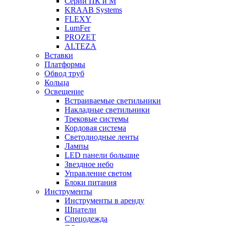
Серии ПК и М
KRAAB Systems
FLEXY
LumFer
PROZET
ALTEZA
Вставки
Платформы
Обвод труб
Кольца
Освещение
Встраиваемые светильники
Накладные светильники
Трековые системы
Кордовая система
Светодиодные ленты
Лампы
LED панели большие
Звездное небо
Управление светом
Блоки питания
Инструменты
Инструменты в аренду
Шпатели
Спецодежда