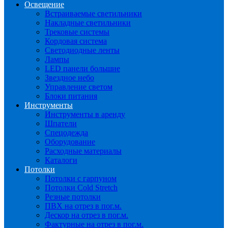
Освещение
Встраиваемые светильники
Накладные светильники
Трековые системы
Кордовая система
Светодиодные ленты
Лампы
LED панели большие
Звездное небо
Управление светом
Блоки питания
Инструменты
Инструменты в аренду
Шпатели
Спецодежда
Оборудование
Расходные материалы
Каталоги
Потолки
Потолки с гарпуном
Потолки Cold Stretch
Резные потолки
ПВХ на отрез в пог.м.
Дескор на отрез в пог.м.
Фактурные на отрез в пог.м.