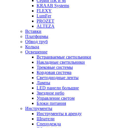
Серии ПК и М
KRAAB Systems
FLEXY
LumFer
PROZET
ALTEZA
Вставки
Платформы
Обвод труб
Кольца
Освещение
Встраиваемые светильники
Накладные светильники
Трековые системы
Кордовая система
Светодиодные ленты
Лампы
LED панели большие
Звездное небо
Управление светом
Блоки питания
Инструменты
Инструменты в аренду
Шпатели
Спецодежда