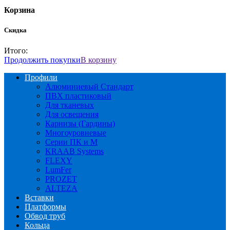
Корзина
Скидка
Итого:
Продолжить покупки
В корзину
Профили
Алюминиевый Стандарт
ПВХ пластиковый
Для тканевых
Для освещения
Карнизы (Гардины)
Многоуровневые
Серии ПК и М
KRAAB Systems
FLEXY
LumFer
PROZET
ALTEZA
Вставки
Платформы
Обвод труб
Кольца