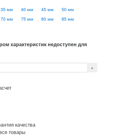
35 мм
40 мм
45 мм
50 мм
70 мм
75 мм
80 мм
85 мм
ром характеристик недоступен для
асчет
рантия качества
 все товары