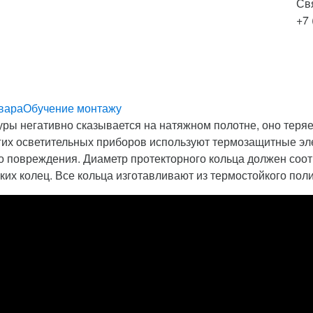
Св
+7 
вара
Обучение монтажу
ры негативно сказывается на натяжном полотне, оно теряет
угих осветительных приборов используют термозащитные э
 повреждения. Диаметр протекторного кольца должен соотв
ких колец. Все кольца изготавливают из термостойкого по