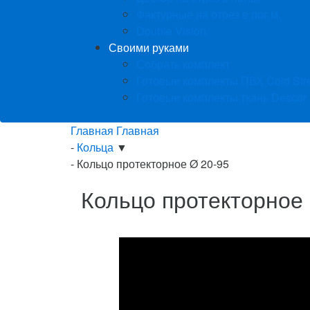
Фактурные на отрез в пог.м.
Double Vision
Своими руками
Собрать комплект
Готовые комплекты ПВХ Cold Str
Готовые комплекты ткань Descor
Главная
Главная
-
Кольца
▼
-
Кольцо протекторное Ø 20-95
Кольцо протекторное