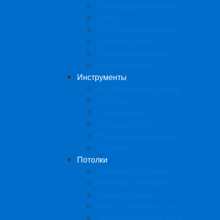
Светодиодные ленты
Лампы
LED панели большие
Звездное небо
Управление светом
Блоки питания
Инструменты
Инструменты в аренду
Шпатели
Спецодежда
Оборудование
Расходные материалы
Каталоги
Потолки
Потолки с гарпуном
Потолки Cold Stretch
Резные потолки
ПВХ на отрез в пог.м.
Дескор на отрез в пог.м.