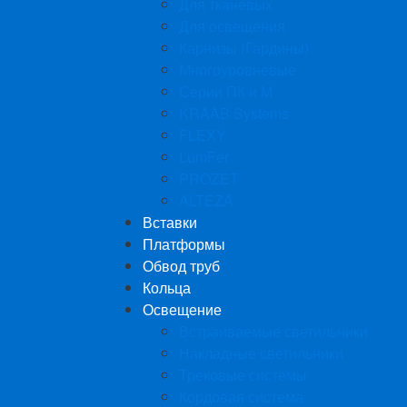
Для тканевых
Для освещения
Карнизы (Гардины)
Многоуровневые
Серии ПК и М
KRAAB Systems
FLEXY
LumFer
PROZET
ALTEZA
Вставки
Платформы
Обвод труб
Кольца
Освещение
Встраиваемые светильники
Накладные светильники
Трековые системы
Кордовая система