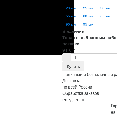
20 мм
25 мм
30 мм
55 мм
60 мм
65 мм
90 мм
95 мм
В наличии
Товар с выбранным набо
покупки
9
₽
0
₽
Наличный и безналичный р
Доставка
по всей России
Обработка заказов
ежедневно
Га
на