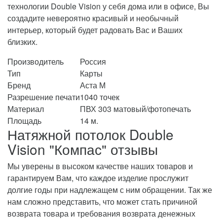
технологии
Double
Vision
у
себя
дома
или
в
офисе
,
Вы
создадите
невероятно
красивый
и
необычный
интерьер
,
который
будет
радовать
Вас
и
Ваших
близких
.
Производитель
Россия
Тип
Карты
Бренд
Аста М
Разрешение печати
1040 точек
Материал
ПВХ 303 матовый/фотопечать
Площадь
14 м.
Натяжной потолок Double
Vision "Компас" отзывы
Мы уверены в высоком качестве наших товаров и
гарантируем Вам, что каждое изделие прослужит
долгие годы при надлежащем с ним обращении. Так же
нам сложно представить, что может стать причиной
возврата товара и требования возврата денежных