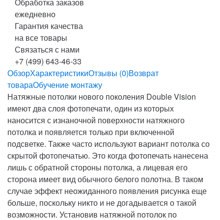
Обработка заказов
ежедневно
Гарантия качества
на все товары
Связаться с нами
+7 (499) 643-46-33
Обзор
Характеристики
Отзывы (0)
Возврат
товара
Обучение монтажу
Натяжные
потолки
нового
поколения
Double
Vision
имеют
два
слоя
фотопечати
,
один
из
которых
наносится
с
изнаночной
поверхности
натяжного
потолка
и
появляется
только
при
включенной
подсветке
.
Также
часто
используют
вариант
потолка
со
скрытой
фотопечатью
.
Это
когда
фотопечать
нанесена
лишь
с
обратной
стороны
потолка
,
а
лицевая
его
сторона
имеет
вид
обычного
белого
полотна
.
В
таком
случае
эффект
неожиданного
появления
рисунка
еще
больше
,
поскольку
никто
и
не
догадывается
о
такой
возможности
.
Установив
натяжной
потолок
по