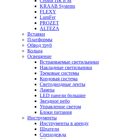
Серии ПК и М
KRAAB Systems
FLEXY
LumFer
PROZET
ALTEZA
Вставки
Платформы
Обвод труб
Кольца
Освещение
Встраиваемые светильники
Накладные светильники
Трековые системы
Кордовая система
Светодиодные ленты
Лампы
LED панели большие
Звездное небо
Управление светом
Блоки питания
Инструменты
Инструменты в аренду
Шпатели
Спецодежда