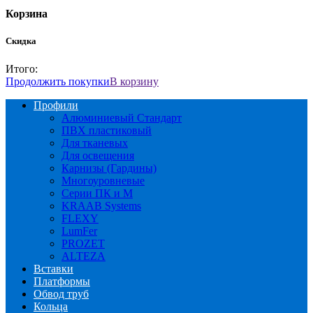
Корзина
Скидка
Итого:
Продолжить покупки
В корзину
Профили
Алюминиевый Стандарт
ПВХ пластиковый
Для тканевых
Для освещения
Карнизы (Гардины)
Многоуровневые
Серии ПК и М
KRAAB Systems
FLEXY
LumFer
PROZET
ALTEZA
Вставки
Платформы
Обвод труб
Кольца