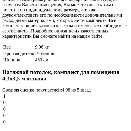
размерам
Вашего
помещения
,
Вы
можете
сделать
заказ
полотна
по
индивидуальному
размеру
,
а
также
доукомплектовать
его
по
необходимости
дополнительными
расходными
материалами
,
которых
нет
в
комплекте
.
Все
комплектующие
высокого
качества
и
имеют
все
необходимые
сертификаты
.
Подробное
описание
их
качественных
характеристик
Вы
сможете
найти
на
нашем
сайте
.
Вес
9.06 кг
Производитель
Германия
Ширина
450 см
Натяжной потолок, комплект для помещения
4,3x3,5 м отзывы
Средняя оценка покупателей:
4.98 из 5 звезд
1
0
0
0
0