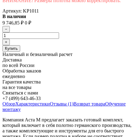
ВНИМАНИЕ! Размеры полотна можно корректировать.
Артикул:
KP1011
В наличии
9 746,85
₽
0
₽
Наличный и безналичный расчет
Доставка
по всей России
Обработка заказов
ежедневно
Гарантия качества
на все товары
Связаться с нами
+7 (499) 643-46-33
Обзор
Характеристики
Отзывы (1)
Возврат товара
Обучение
монтажу
Компания
Аста
М
предлагает
заказать
готовый
комплект
,
который
включает
в
себя
полотно
германского
производства
,
а
также
комплектующие
и
инструменты
для
его
быстрого
монтажа
.
Если
размер
полотна
в
наборе
не
соответствует