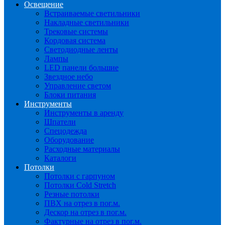
Освещение
Встраиваемые светильники
Накладные светильники
Трековые системы
Кордовая система
Светодиодные ленты
Лампы
LED панели большие
Звездное небо
Управление светом
Блоки питания
Инструменты
Инструменты в аренду
Шпатели
Спецодежда
Оборудование
Расходные материалы
Каталоги
Потолки
Потолки с гарпуном
Потолки Cold Stretch
Резные потолки
ПВХ на отрез в пог.м.
Дескор на отрез в пог.м.
Фактурные на отрез в пог.м.