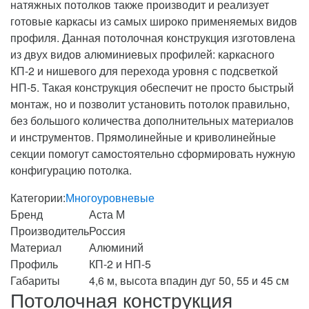
натяжных
потолков
также
производит
и
реализует
готовые
каркасы
из
самых
широко
применяемых
видов
профиля
.
Данная
потолочная
конструкция
изготовлена
из
двух
видов
алюминиевых
профилей
:
каркасного
КП
-
2
и
нишевого
для
перехода
уровня
с
подсветкой
НП
-
5
.
Такая
конструкция
обеспечит
не
просто
быстрый
монтаж
,
но
и
позволит
установить
потолок
правильно
,
без
большого
количества
дополнительных
материалов
и
инструментов
.
Прямолинейные
и
криволинейные
секции
помогут
самостоятельно
сформировать
нужную
конфигурацию
потолка
.
Категории:
Многоуровневые
Бренд
Аста М
Производитель
Россия
Материал
Алюминий
Профиль
КП-2 и НП-5
Габариты
4,6 м, высота впадин дуг 50, 55 и 45 см
Потолочная конструкция