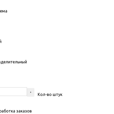
тема
й
зделительный
Кол-во штук
работка заказов