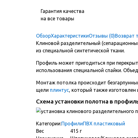
Гарантия качества
на все товары
Обзор
Характеристики
Отзывы (0)
Возврат 
Клиновой разделительный (сепарационный
из специальной синтетической ткани.
Профиль может пригодиться при перекры
использования специальной спайки. Объе
Монтаж потолка происходит безгарпунны
щели
плинтус
, который также изготовлен 
Схема установки полотна в профил
Категории:
Профили
ПВХ пластиковый
Вес
415 г