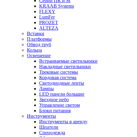
Серии ПК и М
KRAAB Systems
FLEXY
LumFer
PROZET
ALTEZA
Вставки
Платформы
Обвод труб
Кольца
Освещение
Встраиваемые светильники
Накладные светильники
Трековые системы
Кордовая система
Светодиодные ленты
Лампы
LED панели большие
Звездное небо
Управление светом
Блоки питания
Инструменты
Инструменты в аренду
Шпатели
Спецодежда