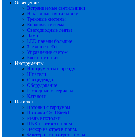
Освещение
Встраиваемые светильники
Накладные светильники
Трековые системы
Кордовая система
Светодиодные ленты
Лампы
LED панели большие
Звездное небо
Управление светом
Блоки питания
Инструменты
Инструменты в аренду
Шпатели
Спецодежда
Оборудование
Расходные материалы
Каталоги
Потолки
Потолки с гарпуном
Потолки Cold Stretch
Резные потолки
ПВХ на отрез в пог.м.
Дескор на отрез в пог.м.
Фактурные на отрез в пог.м.