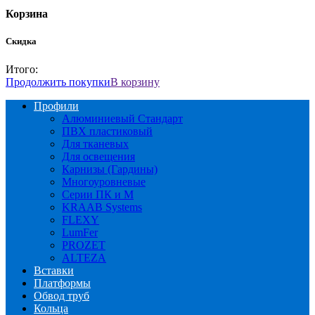
Корзина
Скидка
Итого:
Продолжить покупки
В корзину
Профили
Алюминиевый Стандарт
ПВХ пластиковый
Для тканевых
Для освещения
Карнизы (Гардины)
Многоуровневые
Серии ПК и М
KRAAB Systems
FLEXY
LumFer
PROZET
ALTEZA
Вставки
Платформы
Обвод труб
Кольца