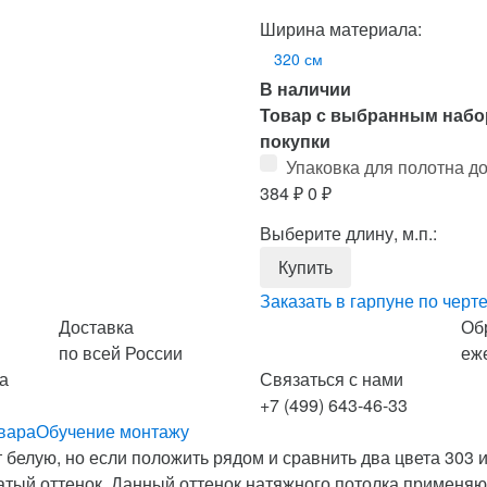
Ширина материала:
320 см
В наличии
Товар с выбранным набо
покупки
Упаковка для полотна д
384
₽
0
₽
Выберите длину, м.п.:
Заказать в гарпуне по черт
Доставка
Об
по всей России
еж
а
Связаться с нами
+7 (499) 643-46-33
вара
Обучение монтажу
белую, но если положить рядом и сравнить два цвета 303 и 
тый оттенок. Данный оттенок натяжного потолка применяют