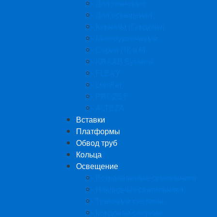
Для тканевых
Для освещения
Карнизы (Гардины)
Многоуровневые
Серии ПК и М
KRAAB Systems
FLEXY
LumFer
PROZET
ALTEZA
Вставки
Платформы
Обвод труб
Кольца
Освещение
Встраиваемые светильники
Накладные светильники
Трековые системы
Кордовая система