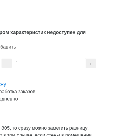
ром характеристик недоступен для
обавить
ежу
работка заказов
едневно
305, то сразу можно заметить разницу.
 в том случае, если стены в помещении