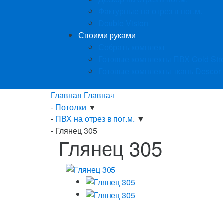
Фактурные на отрез в пог.м.
Double Vision
Своими руками
Собрать комплект
Готовые комплекты ПВХ Cold Str
Готовые комплекты ткань Descor
Главная
Главная
-
Потолки
▼
-
ПВХ на отрез в пог.м.
▼
-
Глянец 305
Глянец 305