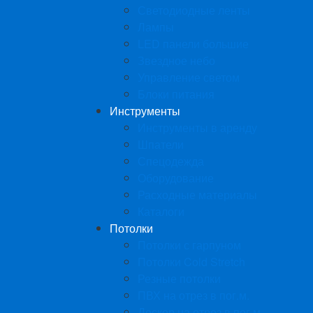
Светодиодные ленты
Лампы
LED панели большие
Звездное небо
Управление светом
Блоки питания
Инструменты
Инструменты в аренду
Шпатели
Спецодежда
Оборудование
Расходные материалы
Каталоги
Потолки
Потолки с гарпуном
Потолки Cold Stretch
Резные потолки
ПВХ на отрез в пог.м.
Дескор на отрез в пог.м.