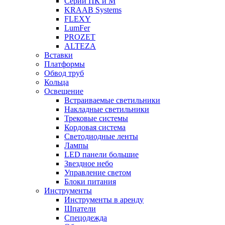
Серии ПК и М
KRAAB Systems
FLEXY
LumFer
PROZET
ALTEZA
Вставки
Платформы
Обвод труб
Кольца
Освещение
Встраиваемые светильники
Накладные светильники
Трековые системы
Кордовая система
Светодиодные ленты
Лампы
LED панели большие
Звездное небо
Управление светом
Блоки питания
Инструменты
Инструменты в аренду
Шпатели
Спецодежда