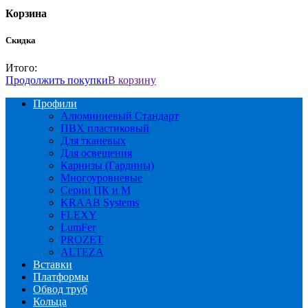
Корзина
Скидка
Итого:
Продолжить покупки
В корзину
Профили
Алюминиевый Стандарт
ПВХ пластиковый
Для тканевых
Для освещения
Карнизы (Гардины)
Многоуровневые
Серии ПК и М
KRAAB Systems
FLEXY
LumFer
PROZET
ALTEZA
Вставки
Платформы
Обвод труб
Кольца