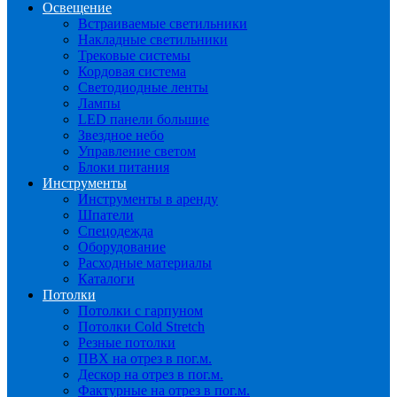
Освещение
Встраиваемые светильники
Накладные светильники
Трековые системы
Кордовая система
Светодиодные ленты
Лампы
LED панели большие
Звездное небо
Управление светом
Блоки питания
Инструменты
Инструменты в аренду
Шпатели
Спецодежда
Оборудование
Расходные материалы
Каталоги
Потолки
Потолки с гарпуном
Потолки Cold Stretch
Резные потолки
ПВХ на отрез в пог.м.
Дескор на отрез в пог.м.
Фактурные на отрез в пог.м.