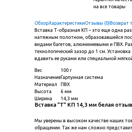
на все товары
Обзор
Характеристики
Отзывы (0)
Возврат 
Вставка Т-образная КП – это еще одна ра
натяжным полотном, образовавшейся посл
видами багетов, алюминиевыми и ПВХ. Раз
технологический зазор до 1 см. Установка
вдавить ее руками или специальной мягк
Вес
100 г
Назначение
Гарпунная система
Материал
ПВХ
Высота
6 мм
Ширина
14,3 мм
Вставка "Т" КП 14,3 мм белая отзы
Мы уверены в высоком качестве наших то
обращении. Так же нам сложно представит